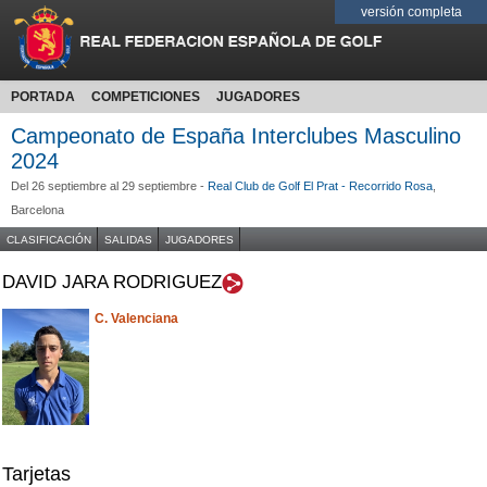
versión completa
PORTADA
COMPETICIONES
JUGADORES
Campeonato de España Interclubes Masculino
2024
Del 26 septiembre al 29 septiembre -
Real Club de Golf El Prat - Recorrido Rosa
,
Barcelona
CLASIFICACIÓN
SALIDAS
JUGADORES
DAVID JARA RODRIGUEZ
C. Valenciana
Tarjetas