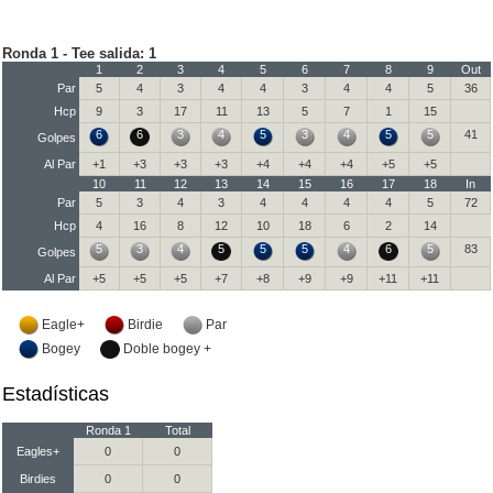
Ronda 1 - Tee salida: 1
1
2
3
4
5
6
7
8
9
Out
Par
5
4
3
4
4
3
4
4
5
36
Hcp
9
3
17
11
13
5
7
1
15
6
6
3
4
5
3
4
5
5
41
Golpes
Al Par
+1
+3
+3
+3
+4
+4
+4
+5
+5
10
11
12
13
14
15
16
17
18
In
Par
5
3
4
3
4
4
4
4
5
72
Hcp
4
16
8
12
10
18
6
2
14
5
3
4
5
5
5
4
6
5
83
Golpes
Al Par
+5
+5
+5
+7
+8
+9
+9
+11
+11
Eagle+
Birdie
Par
Bogey
Doble bogey +
Estadísticas
Ronda 1
Total
Eagles+
0
0
Birdies
0
0