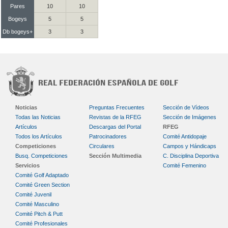
Pares
10
10
Bogeys
5
5
Db bogeys+
3
3
Noticias
Preguntas Frecuentes
Sección de Vídeos
Todas las Noticias
Revistas de la RFEG
Sección de Imágenes
Artículos
Descargas del Portal
RFEG
Todos los Artículos
Patrocinadores
Comité Antidopaje
Competiciones
Circulares
Campos y Hándicaps
Busq. Competiciones
Sección Multimedia
C. Disciplina Deportiva
Servicios
Comité Femenino
Comité Golf Adaptado
Comité Green Section
Comité Juvenil
Comité Masculino
Comité Pitch & Putt
Comité Profesionales