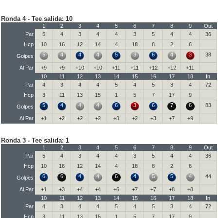
Ronda 4 - Tee salida: 10
1
2
3
4
5
6
7
8
9
Out
Par
5
4
3
4
4
3
5
4
4
36
Hcp
10
16
12
14
4
18
8
2
6
5
4
4
4
5
3
6
4
3
38
Golpes
Al Par
+9
+9
+10
+10
+11
+11
+12
+12
+11
10
11
12
13
14
15
16
17
18
In
Par
4
3
4
4
5
4
5
3
4
72
Hcp
3
11
13
15
1
5
7
17
9
5
4
4
4
6
3
6
7
6
83
Golpes
Al Par
+1
+2
+2
+2
+3
+2
+3
+7
+9
Ronda 3 - Tee salida: 1
1
2
3
4
5
6
7
8
9
Out
Par
5
4
3
4
4
3
5
4
4
36
Hcp
10
16
12
14
4
18
8
2
6
6
6
4
4
6
4
5
5
4
44
Golpes
Al Par
+1
+3
+4
+4
+6
+7
+7
+8
+8
10
11
12
13
14
15
16
17
18
In
Par
4
3
4
4
5
4
5
3
4
72
Hcp
3
11
13
15
1
5
7
17
9