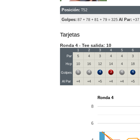
Posición:
T52
Golpes:
Al Par:
87 + 78 + 81 + 79 = 325
+37
Tarjetas
Ronda 4 - Tee salida: 10
1
2
3
4
5
6
Par
5
4
3
4
4
3
Hcp
10
16
12
14
4
18
5
4
4
3
4
4
Golpes
Al Par
+4
+4
+5
+4
+4
+5
Ronda 4
8
6