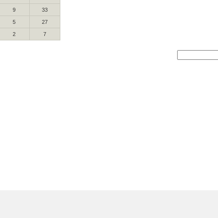
9
33
5
27
2
7