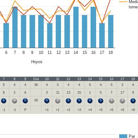
Medi
torne
6
7
8
9
10
11
12
13
14
15
16
17
18
Hoyos
7
8
9
Out
10
11
12
13
14
15
16
17
18
5
4
4
36
4
3
4
4
5
4
5
3
4
8
2
6
3
11
13
15
1
5
7
17
9
6
4
5
36
5
3
5
5
6
5
5
3
5
-1
-1
P
+1
+1
+2
+3
+4
+5
+5
+5
+6
Par