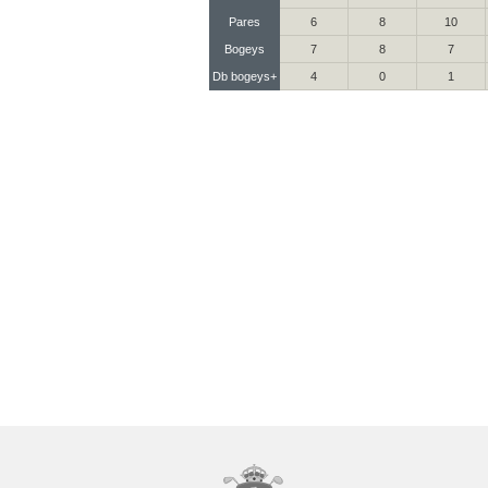
Pares
6
8
10
Bogeys
7
8
7
Db bogeys+
4
0
1