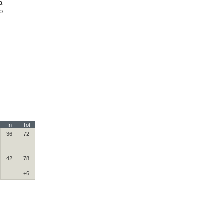
a
o
In
Tot
36
72
42
78
+6