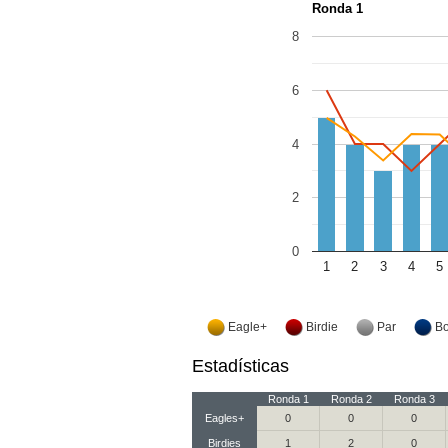
Ronda 1
8
6
4
2
0
1
2
3
4
5
Eagle+
Birdie
Par
B
Estadísticas
Ronda 1
Ronda 2
Ronda 3
Eagles+
0
0
0
Birdies
1
2
0