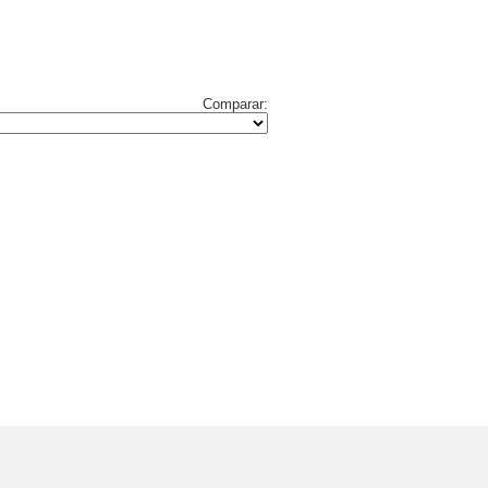
Comparar: