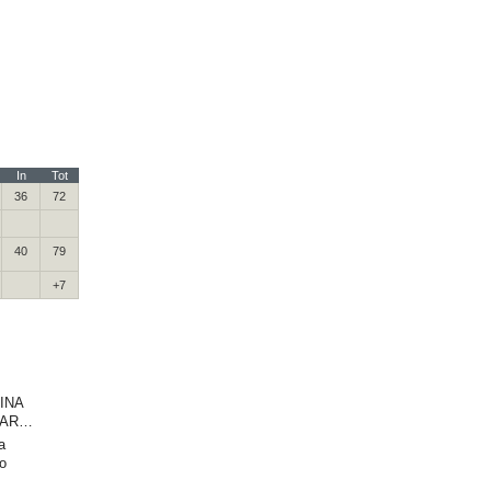
In
Tot
36
72
40
79
+7
INA
AR…
a
o