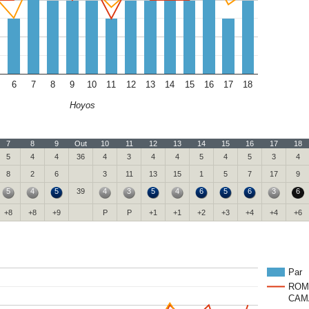
6
7
8
9
10
11
12
13
14
15
16
17
18
Hoyos
7
8
9
Out
10
11
12
13
14
15
16
17
18
5
4
4
36
4
3
4
4
5
4
5
3
4
8
2
6
3
11
13
15
1
5
7
17
9
5
4
5
39
4
3
5
4
6
5
6
3
6
+8
+8
+9
P
P
+1
+1
+2
+3
+4
+4
+6
Par
ROM
CAM