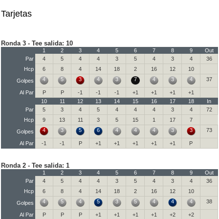
Tarjetas
Ronda 3 - Tee salida: 10
1
2
3
4
5
6
7
8
9
Out
Par
4
5
4
4
3
5
4
3
4
36
Hcp
6
8
4
14
18
2
16
12
10
4
5
3
4
3
7
4
3
4
37
Golpes
Al Par
P
P
-1
-1
-1
+1
+1
+1
+1
10
11
12
13
14
15
16
17
18
In
Par
5
3
4
5
4
4
4
3
4
72
Hcp
9
13
11
3
5
15
1
17
7
4
3
5
6
4
4
4
3
3
73
Golpes
Al Par
-1
-1
P
+1
+1
+1
+1
+1
P
Ronda 2 - Tee salida: 1
1
2
3
4
5
6
7
8
9
Out
Par
4
5
4
4
3
5
4
3
4
36
Hcp
6
8
4
14
18
2
16
12
10
4
5
4
5
3
5
4
4
4
38
Golpes
Al Par
P
P
P
+1
+1
+1
+1
+2
+2