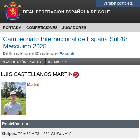
versión completa
PORTADA
COMPETICIONES
JUGADORES
Campeonato Internacional de España Sub18
Masculino 2025
Del 04 septiembre al 07 septiembre -
Fontanals
,
CLASIFICACIÓN
SALIDAS
JUGADORES
LUIS CASTELLANOS MARTIN
Madrid
Posición:
T101
Golpes:
Al Par:
76 + 82 + 73 = 231
+15