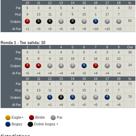
10
11
12
13
14
15
16
17
18
In
Par
5
3
4
5
4
4
4
3
4
72
Hcp
9
13
11
3
5
15
1
17
7
4
5
6
5
8
4
5
3
4
82
Golpes
Al Par
+1
+3
+5
+5
+9
+9
+10
+10
+10
Ronda 1 - Tee salida: 10
1
2
3
4
5
6
7
8
9
Out
Par
4
5
4
4
3
5
4
3
4
36
Hcp
6
8
4
14
18
2
16
12
10
3
4
4
4
3
6
3
3
4
34
Golpes
Al Par
+5
+4
+4
+4
+4
+5
+4
+4
+4
10
11
12
13
14
15
16
17
18
In
Par
5
3
4
5
4
4
4
3
4
72
Hcp
9
13
11
3
5
15
1
17
7
5
3
5
8
5
4
4
4
4
76
Golpes
Al Par
P
P
+1
+4
+5
+5
+5
+6
+6
Eagle+
Birdie
Par
Bogey
Doble bogey +