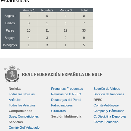
Estadísticas
Ronda 1
Ronda 2
Ronda 3
Total
Eagles+
0
0
0
0
Birdies
3
1
3
7
Pares
10
11
12
33
Bogeys
4
3
2
9
Db bogeys+
1
3
1
5
Noticias
Preguntas Frecuentes
Sección de Vídeos
Todas las Noticias
Revistas de la RFEG
Sección de Imágenes
Artículos
Descargas del Portal
RFEG
Todos los Artículos
Patrocinadores
Comité Antidopaje
Competiciones
Circulares
Campos y Hándicaps
Busq. Competiciones
Sección Multimedia
C. Disciplina Deportiva
Servicios
Comité Femenino
Comité Golf Adaptado