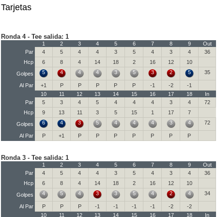
Tarjetas
Ronda 4 - Tee salida: 1
1
2
3
4
5
6
7
8
9
Out
Par
4
5
4
4
3
5
4
3
4
36
Hcp
6
8
4
14
18
2
16
12
10
5
4
4
4
3
5
3
2
5
35
Golpes
Al Par
+1
P
P
P
P
P
-1
-2
-1
10
11
12
13
14
15
16
17
18
In
Par
5
3
4
5
4
4
4
3
4
72
Hcp
9
13
11
3
5
15
1
17
7
6
4
3
5
4
4
4
3
4
72
Golpes
Al Par
P
+1
P
P
P
P
P
P
P
Ronda 3 - Tee salida: 1
1
2
3
4
5
6
7
8
9
Out
Par
4
5
4
4
3
5
4
3
4
36
Hcp
6
8
4
14
18
2
16
12
10
4
5
4
3
3
5
4
2
4
34
Golpes
Al Par
P
P
P
-1
-1
-1
-1
-2
-2
10
11
12
13
14
15
16
17
18
In