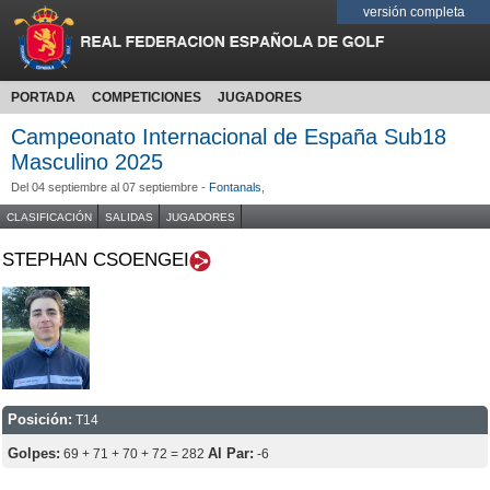
versión completa
PORTADA
COMPETICIONES
JUGADORES
Campeonato Internacional de España Sub18
Masculino 2025
Del 04 septiembre al 07 septiembre -
Fontanals
,
CLASIFICACIÓN
SALIDAS
JUGADORES
STEPHAN CSOENGEI
Posición:
T14
Golpes:
Al Par:
69 + 71 + 70 + 72 = 282
-6