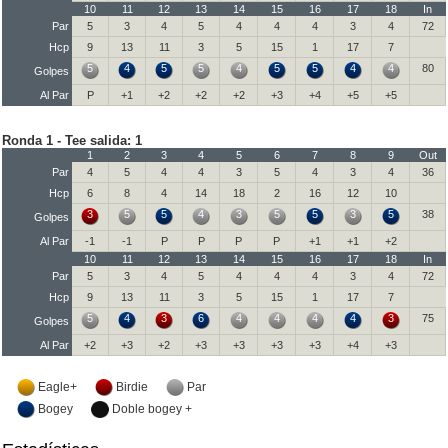
10
11
12
13
14
15
16
17
18
In
Par
5
3
4
5
4
4
4
3
4
72
Hcp
9
13
11
3
5
15
1
17
7
5
4
5
5
4
5
5
4
4
80
Golpes
Al Par
P
+1
+2
+2
+2
+3
+4
+5
+5
Ronda 1 - Tee salida: 1
1
2
3
4
5
6
7
8
9
Out
Par
4
5
4
4
3
5
4
3
4
36
Hcp
6
8
4
14
18
2
16
12
10
3
5
5
4
3
5
5
3
5
38
Golpes
Al Par
-1
-1
P
P
P
P
+1
+1
+2
10
11
12
13
14
15
16
17
18
In
Par
5
3
4
5
4
4
4
3
4
72
Hcp
9
13
11
3
5
15
1
17
7
5
4
3
6
4
4
4
4
3
75
Golpes
Al Par
+2
+3
+2
+3
+3
+3
+3
+4
+3
Eagle+
Birdie
Par
Bogey
Doble bogey +