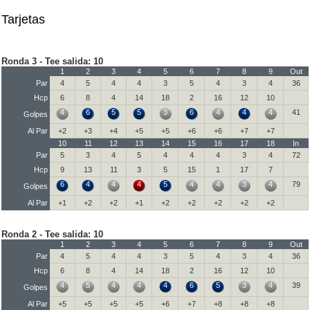
Tarjetas
Ronda 3 - Tee salida: 10
1
2
3
4
5
6
7
8
9
Out
Par
4
5
4
4
3
5
4
3
4
36
Hcp
6
8
4
14
18
2
16
12
10
4
6
5
5
3
6
4
4
4
41
Golpes
Al Par
+2
+3
+4
+5
+5
+6
+6
+7
+7
10
11
12
13
14
15
16
17
18
In
Par
5
3
4
5
4
4
4
3
4
72
Hcp
9
13
11
3
5
15
1
17
7
6
4
4
4
5
4
4
3
4
79
Golpes
Al Par
+1
+2
+2
+1
+2
+2
+2
+2
+2
Ronda 2 - Tee salida: 10
1
2
3
4
5
6
7
8
9
Out
Par
4
5
4
4
3
5
4
3
4
36
Hcp
6
8
4
14
18
2
16
12
10
4
5
4
4
4
6
5
3
4
39
Golpes
Al Par
+5
+5
+5
+5
+6
+7
+8
+8
+8