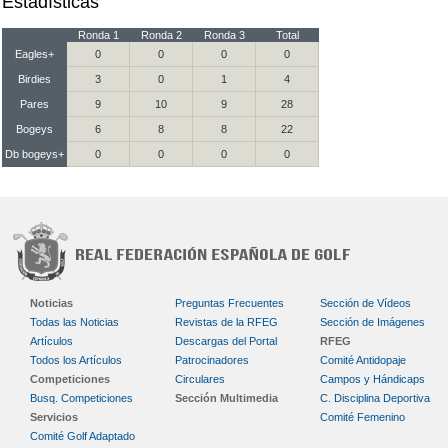
Estadísticas
Ronda 1
Ronda 2
Ronda 3
Total
Eagles+
0
0
0
0
Birdies
3
0
1
4
Pares
9
10
9
28
Bogeys
6
8
8
22
Db bogeys+
0
0
0
0
Noticias
Preguntas Frecuentes
Sección de Vídeos
Todas las Noticias
Revistas de la RFEG
Sección de Imágenes
Artículos
Descargas del Portal
RFEG
Todos los Artículos
Patrocinadores
Comité Antidopaje
Competiciones
Circulares
Campos y Hándicaps
Busq. Competiciones
Sección Multimedia
C. Disciplina Deportiva
Servicios
Comité Femenino
Comité Golf Adaptado