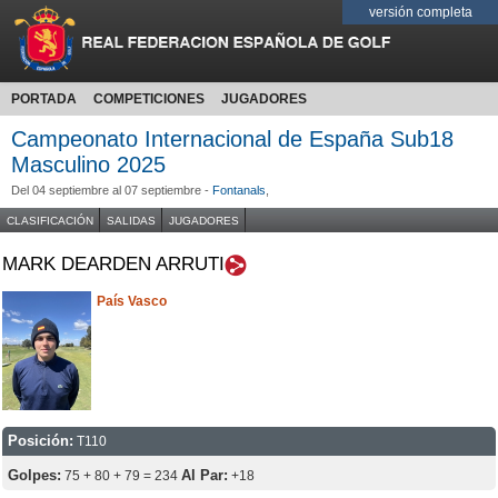
versión completa
PORTADA
COMPETICIONES
JUGADORES
Campeonato Internacional de España Sub18
Masculino 2025
Del 04 septiembre al 07 septiembre -
Fontanals
,
CLASIFICACIÓN
SALIDAS
JUGADORES
MARK DEARDEN ARRUTI
País Vasco
Posición:
T110
Golpes:
Al Par:
75 + 80 + 79 = 234
+18