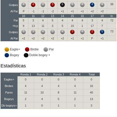
4
4
4
3
6
5
4
4
4
38
Golpes
Al Par
P
-1
-1
-2
+1
+1
+1
+2
+2
10
11
12
13
14
15
16
17
18
In
Par
5
3
4
5
4
4
4
3
4
72
Hcp
9
13
11
3
5
15
1
17
7
5
3
4
5
4
3
4
2
5
73
Golpes
Al Par
+2
+2
+2
+2
+2
+1
+1
P
+1
Eagle+
Birdie
Par
Bogey
Doble bogey +
Estadísticas
Ronda 1
Ronda 2
Ronda 3
Ronda 4
Total
Eagles+
0
0
0
0
0
Birdies
4
4
4
4
16
Pares
11
10
8
11
40
Bogeys
2
4
5
2
13
Db bogeys+
1
0
1
1
3