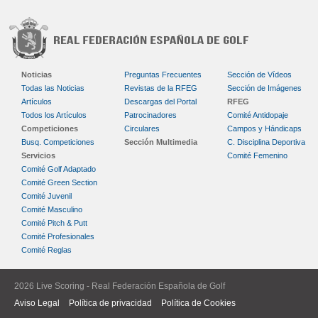
Noticias
Preguntas Frecuentes
Sección de Vídeos
Todas las Noticias
Revistas de la RFEG
Sección de Imágenes
Artículos
Descargas del Portal
RFEG
Todos los Artículos
Patrocinadores
Comité Antidopaje
Competiciones
Circulares
Campos y Hándicaps
Busq. Competiciones
Sección Multimedia
C. Disciplina Deportiva
Servicios
Comité Femenino
Comité Golf Adaptado
Comité Green Section
Comité Juvenil
Comité Masculino
Comité Pitch & Putt
Comité Profesionales
Comité Reglas
2026 Live Scoring - Real Federación Española de Golf
Aviso Legal
Política de privacidad
Política de Cookies