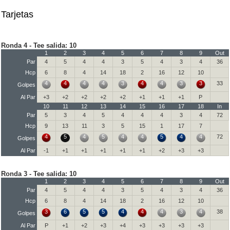
Tarjetas
Ronda 4 - Tee salida: 10
1
2
3
4
5
6
7
8
9
Out
Par
4
5
4
4
3
5
4
3
4
36
Hcp
6
8
4
14
18
2
16
12
10
4
4
4
4
3
4
4
3
3
33
Golpes
Al Par
+3
+2
+2
+2
+2
+1
+1
+1
P
10
11
12
13
14
15
16
17
18
In
Par
5
3
4
5
4
4
4
3
4
72
Hcp
9
13
11
3
5
15
1
17
7
4
5
4
5
4
4
5
4
4
72
Golpes
Al Par
-1
+1
+1
+1
+1
+1
+2
+3
+3
Ronda 3 - Tee salida: 10
1
2
3
4
5
6
7
8
9
Out
Par
4
5
4
4
3
5
4
3
4
36
Hcp
6
8
4
14
18
2
16
12
10
3
6
5
5
4
4
4
3
4
38
Golpes
Al Par
P
+1
+2
+3
+4
+3
+3
+3
+3