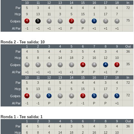
10
11
12
13
14
15
16
17
18
In
Par
5
3
4
5
4
4
4
3
4
72
Hcp
9
13
11
3
5
15
1
17
7
4
5
4
5
3
4
5
3
4
75
Golpes
Al Par
-1
+1
+1
+1
P
P
+1
+1
+1
Ronda 2 - Tee salida: 10
1
2
3
4
5
6
7
8
9
Out
Par
4
5
4
4
3
5
4
3
4
36
Hcp
6
8
4
14
18
2
16
12
10
4
5
4
4
3
4
4
4
3
35
Golpes
Al Par
+1
+1
+1
+1
+1
P
P
+1
P
10
11
12
13
14
15
16
17
18
In
Par
5
3
4
5
4
4
4
3
4
72
Hcp
9
13
11
3
5
15
1
17
7
4
3
5
5
4
3
5
3
5
72
Golpes
Al Par
-1
-1
P
P
P
-1
P
P
+1
Ronda 1 - Tee salida: 1
1
2
3
4
5
6
7
8
9
Out
Par
4
5
4
4
3
5
4
3
4
36
Hcp
6
8
4
14
18
2
16
12
10