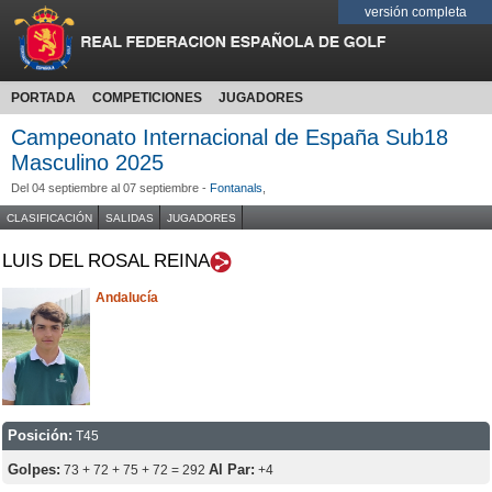
versión completa
PORTADA
COMPETICIONES
JUGADORES
Campeonato Internacional de España Sub18
Masculino 2025
Del 04 septiembre al 07 septiembre -
Fontanals
,
CLASIFICACIÓN
SALIDAS
JUGADORES
LUIS DEL ROSAL REINA
Andalucía
Posición:
T45
Golpes:
Al Par:
73 + 72 + 75 + 72 = 292
+4