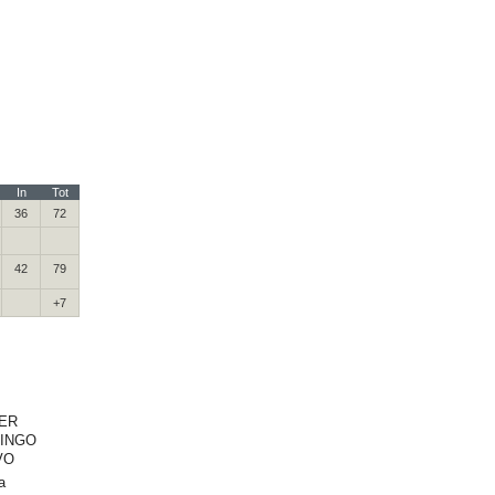
In
Tot
36
72
42
79
+7
IER
INGO
VO
a