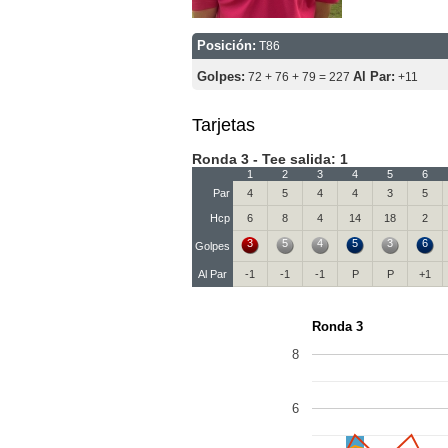
Posición:
T86
Golpes:
Al Par:
72 + 76 + 79 = 227
+11
Tarjetas
Ronda 3 - Tee salida: 1
1
2
3
4
5
6
Par
4
5
4
4
3
5
Hcp
6
8
4
14
18
2
3
5
4
5
3
6
Golpes
Al Par
-1
-1
-1
P
P
+1
Ronda 3
8
6