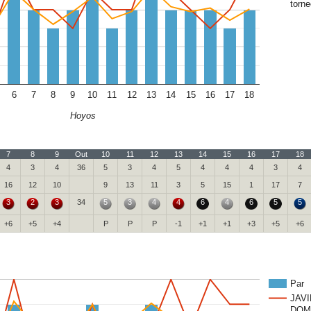
torne
6
7
8
9
10
11
12
13
14
15
16
17
18
Hoyos
7
8
9
Out
10
11
12
13
14
15
16
17
18
4
3
4
36
5
3
4
5
4
4
4
3
4
16
12
10
9
13
11
3
5
15
1
17
7
3
2
3
34
5
3
4
4
6
4
6
5
5
+6
+5
+4
P
P
P
-1
+1
+1
+3
+5
+6
Par
JAV
DOM