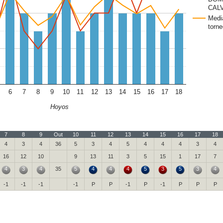
CAL
Medi
torne
6
7
8
9
10
11
12
13
14
15
16
17
18
Hoyos
7
8
9
Out
10
11
12
13
14
15
16
17
18
4
3
4
36
5
3
4
5
4
4
4
3
4
16
12
10
9
13
11
3
5
15
1
17
7
4
3
4
35
5
4
4
4
5
3
5
3
4
-1
-1
-1
-1
P
P
-1
P
-1
P
P
P