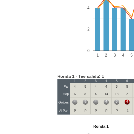
4
2
0
1
2
3
4
5
Ronda 1 - Tee salida: 1
1
2
3
4
5
6
Par
4
5
4
4
3
5
Hcp
6
8
4
14
18
2
4
5
4
4
3
4
Golpes
Al Par
P
P
P
P
P
-1
Ronda 1