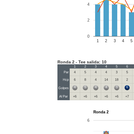
4
2
0
1
2
3
4
5
Ronda 2 - Tee salida: 10
1
2
3
4
5
6
Par
4
5
4
4
3
5
Hcp
6
8
4
14
18
2
4
5
4
4
3
6
Golpes
Al Par
+6
+6
+6
+6
+6
+7
Ronda 2
6