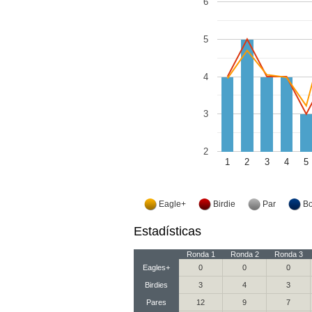
6
5
4
3
2
1
2
3
4
5
Eagle+
Birdie
Par
B
Estadísticas
Ronda 1
Ronda 2
Ronda 3
Eagles+
0
0
0
Birdies
3
4
3
Pares
12
9
7