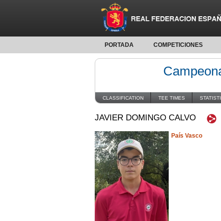
PORTADA
COMPETICIONES
Campeonat
CLASSIFICATION
TEE TIMES
STATIST
JAVIER DOMINGO CALVO
País Vasco