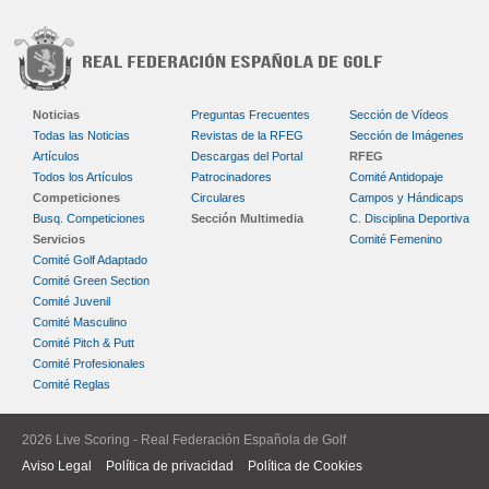
Noticias
Preguntas Frecuentes
Sección de Vídeos
Todas las Noticias
Revistas de la RFEG
Sección de Imágenes
Artículos
Descargas del Portal
RFEG
Todos los Artículos
Patrocinadores
Comité Antidopaje
Competiciones
Circulares
Campos y Hándicaps
Busq. Competiciones
Sección Multimedia
C. Disciplina Deportiva
Servicios
Comité Femenino
Comité Golf Adaptado
Comité Green Section
Comité Juvenil
Comité Masculino
Comité Pitch & Putt
Comité Profesionales
Comité Reglas
2026 Live Scoring - Real Federación Española de Golf
Aviso Legal
Política de privacidad
Política de Cookies