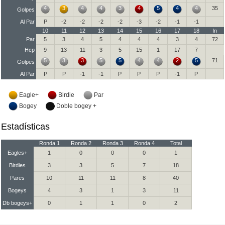
4
3
4
4
3
4
5
4
4
35
Golpes
Al Par
P
-2
-2
-2
-2
-3
-2
-1
-1
10
11
12
13
14
15
16
17
18
In
Par
5
3
4
5
4
4
4
3
4
72
Hcp
9
13
11
3
5
15
1
17
7
5
3
3
5
5
4
4
2
5
71
Golpes
Al Par
P
P
-1
-1
P
P
P
-1
P
Eagle+
Birdie
Par
Bogey
Doble bogey +
Estadísticas
Ronda 1
Ronda 2
Ronda 3
Ronda 4
Total
Eagles+
1
0
0
0
1
Birdies
3
3
5
7
18
Pares
10
11
11
8
40
Bogeys
4
3
1
3
11
Db bogeys+
0
1
1
0
2