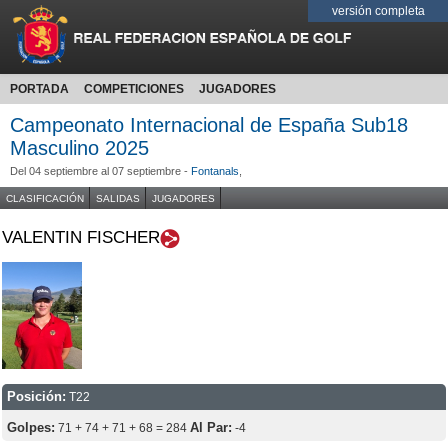
versión completa
PORTADA
COMPETICIONES
JUGADORES
Campeonato Internacional de España Sub18
Masculino 2025
Del 04 septiembre al 07 septiembre -
Fontanals
,
CLASIFICACIÓN
SALIDAS
JUGADORES
VALENTIN FISCHER
Posición:
T22
Golpes:
Al Par:
71 + 74 + 71 + 68 = 284
-4