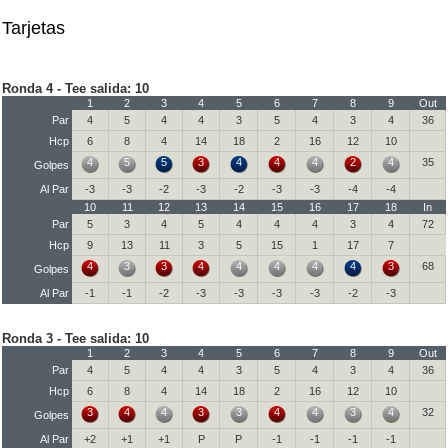
Tarjetas
Ronda 4 - Tee salida: 10
1
2
3
4
5
6
7
8
9
Out
Par
4
5
4
4
3
5
4
3
4
36
Hcp
6
8
4
14
18
2
16
12
10
4
5
5
3
4
4
4
2
4
35
Golpes
Al Par
-3
-3
-2
-3
-2
-3
-3
-4
-4
10
11
12
13
14
15
16
17
18
In
Par
5
3
4
5
4
4
4
3
4
72
Hcp
9
13
11
3
5
15
1
17
7
4
3
3
4
4
4
4
4
3
68
Golpes
Al Par
-1
-1
-2
-3
-3
-3
-3
-2
-3
Ronda 3 - Tee salida: 10
1
2
3
4
5
6
7
8
9
Out
Par
4
5
4
4
3
5
4
3
4
36
Hcp
6
8
4
14
18
2
16
12
10
3
4
4
3
3
4
4
3
4
32
Golpes
Al Par
+2
+1
+1
P
P
-1
-1
-1
-1