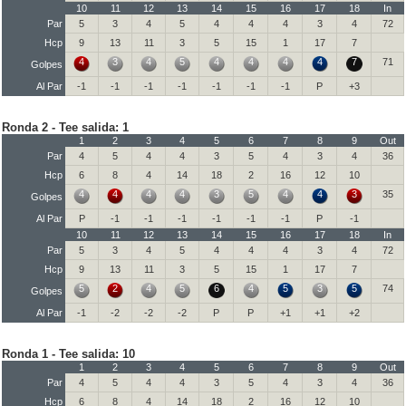
10
11
12
13
14
15
16
17
18
In
Par
5
3
4
5
4
4
4
3
4
72
Hcp
9
13
11
3
5
15
1
17
7
4
3
4
5
4
4
4
4
7
71
Golpes
Al Par
-1
-1
-1
-1
-1
-1
-1
P
+3
Ronda 2 - Tee salida: 1
1
2
3
4
5
6
7
8
9
Out
Par
4
5
4
4
3
5
4
3
4
36
Hcp
6
8
4
14
18
2
16
12
10
4
4
4
4
3
5
4
4
3
35
Golpes
Al Par
P
-1
-1
-1
-1
-1
-1
P
-1
10
11
12
13
14
15
16
17
18
In
Par
5
3
4
5
4
4
4
3
4
72
Hcp
9
13
11
3
5
15
1
17
7
5
2
4
5
6
4
5
3
5
74
Golpes
Al Par
-1
-2
-2
-2
P
P
+1
+1
+2
Ronda 1 - Tee salida: 10
1
2
3
4
5
6
7
8
9
Out
Par
4
5
4
4
3
5
4
3
4
36
Hcp
6
8
4
14
18
2
16
12
10