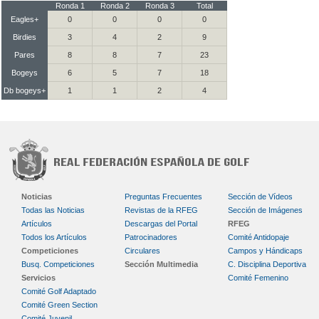
Ronda 1
Ronda 2
Ronda 3
Total
Eagles+
0
0
0
0
Birdies
3
4
2
9
Pares
8
8
7
23
Bogeys
6
5
7
18
Db bogeys+
1
1
2
4
Noticias
Preguntas Frecuentes
Sección de Vídeos
Todas las Noticias
Revistas de la RFEG
Sección de Imágenes
Artículos
Descargas del Portal
RFEG
Todos los Artículos
Patrocinadores
Comité Antidopaje
Competiciones
Circulares
Campos y Hándicaps
Busq. Competiciones
Sección Multimedia
C. Disciplina Deportiva
Servicios
Comité Femenino
Comité Golf Adaptado
Comité Green Section
Comité Juvenil