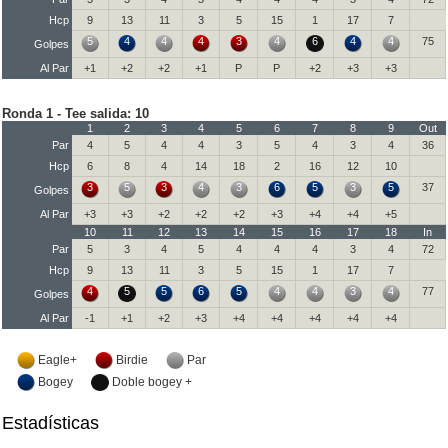
Hcp
9
13
11
3
5
15
1
17
7
5
4
4
4
3
4
6
4
4
75
Golpes
Al Par
+1
+2
+2
+1
P
P
+2
+3
+3
Ronda 1 - Tee salida: 10
1
2
3
4
5
6
7
8
9
Out
Par
4
5
4
4
3
5
4
3
4
36
Hcp
6
8
4
14
18
2
16
12
10
3
5
3
4
3
6
5
3
5
37
Golpes
Al Par
+3
+3
+2
+2
+2
+3
+4
+4
+5
10
11
12
13
14
15
16
17
18
In
Par
5
3
4
5
4
4
4
3
4
72
Hcp
9
13
11
3
5
15
1
17
7
4
5
5
6
5
4
4
3
4
77
Golpes
Al Par
-1
+1
+2
+3
+4
+4
+4
+4
+4
Eagle+
Birdie
Par
Bogey
Doble bogey +
Estadísticas