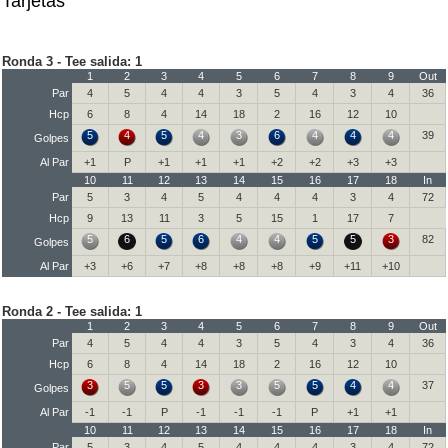
Tarjetas
Ronda 3 - Tee salida: 1
1
2
3
4
5
6
7
8
9
Out
Par
4
5
4
4
3
5
4
3
4
36
Hcp
6
8
4
14
18
2
16
12
10
5
4
5
4
3
6
4
4
4
39
Golpes
Al Par
+1
P
+1
+1
+1
+2
+2
+3
+3
10
11
12
13
14
15
16
17
18
In
Par
5
3
4
5
4
4
4
3
4
72
Hcp
9
13
11
3
5
15
1
17
7
5
6
5
6
4
4
5
5
3
82
Golpes
Al Par
+3
+6
+7
+8
+8
+8
+9
+11
+10
Ronda 2 - Tee salida: 1
1
2
3
4
5
6
7
8
9
Out
Par
4
5
4
4
3
5
4
3
4
36
Hcp
6
8
4
14
18
2
16
12
10
3
5
5
3
3
5
5
4
4
37
Golpes
Al Par
-1
-1
P
-1
-1
-1
P
+1
+1
10
11
12
13
14
15
16
17
18
In
Par
5
3
4
5
4
4
4
3
4
72