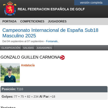
versión completa
PORTADA
COMPETICIONES
JUGADORES
Campeonato Internacional de España Sub18
Masculino 2025
Del 04 septiembre al 07 septiembre -
Fontanals
,
CLASIFICACIÓN
SALIDAS
JUGADORES
GONZALO GUILLEN CARMONA
Andalucía
Posición:
T110
Golpes:
Al Par:
77 + 75 + 82 = 234
+18