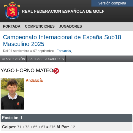
versión completa
PORTADA
COMPETICIONES
JUGADORES
Campeonato Internacional de España Sub18
Masculino 2025
Del 04 septiembre al 07 septiembre -
Fontanals
,
CLASIFICACIÓN
SALIDAS
JUGADORES
YAGO HORNO MATEO
Andalucía
Posición:
1
Golpes:
Al Par:
71 + 73 + 65 + 67 = 276
-12