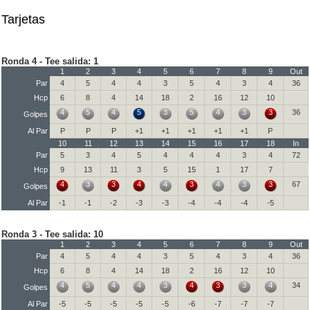
Tarjetas
Ronda 4 - Tee salida: 1
1
2
3
4
5
6
7
8
9
Out
Par
4
5
4
4
3
5
4
3
4
36
Hcp
6
8
4
14
18
2
16
12
10
4
5
4
5
3
5
4
3
3
36
Golpes
Al Par
P
P
P
+1
+1
+1
+1
+1
P
10
11
12
13
14
15
16
17
18
In
Par
5
3
4
5
4
4
4
3
4
72
Hcp
9
13
11
3
5
15
1
17
7
4
3
3
4
4
3
4
3
3
67
Golpes
Al Par
-1
-1
-2
-3
-3
-4
-4
-4
-5
Ronda 3 - Tee salida: 10
1
2
3
4
5
6
7
8
9
Out
Par
4
5
4
4
3
5
4
3
4
36
Hcp
6
8
4
14
18
2
16
12
10
4
5
4
4
3
4
3
3
4
34
Golpes
Al Par
-5
-5
-5
-5
-5
-6
-7
-7
-7