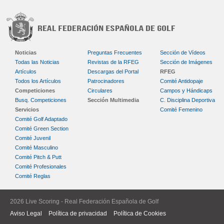
Noticias
Preguntas Frecuentes
Sección de Vídeos
Todas las Noticias
Revistas de la RFEG
Sección de Imágenes
Artículos
Descargas del Portal
RFEG
Todos los Artículos
Patrocinadores
Comité Antidopaje
Competiciones
Circulares
Campos y Hándicaps
Busq. Competiciones
Sección Multimedia
C. Disciplina Deportiva
Servicios
Comité Femenino
Comité Golf Adaptado
Comité Green Section
Comité Juvenil
Comité Masculino
Comité Pitch & Putt
Comité Profesionales
Comité Reglas
2026 Live Scoring - Real Federación Española de Golf
Aviso Legal
Política de privacidad
Política de Cookies