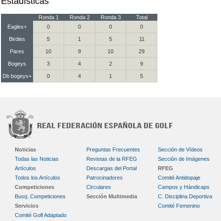
Estadísticas
Ronda 1
Ronda 2
Ronda 3
Total
Eagles+
0
0
0
0
Birdies
5
1
5
11
Pares
10
9
10
29
Bogeys
3
4
2
9
Db bogeys+
0
4
1
5
Noticias
Preguntas Frecuentes
Sección de Vídeos
Todas las Noticias
Revistas de la RFEG
Sección de Imágenes
Artículos
Descargas del Portal
RFEG
Todos los Artículos
Patrocinadores
Comité Antidopaje
Competiciones
Circulares
Campos y Hándicaps
Busq. Competiciones
Sección Multimedia
C. Disciplina Deportiva
Servicios
Comité Femenino
Comité Golf Adaptado