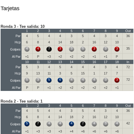
Tarjetas
Ronda 3 - Tee salida: 10
1
2
3
4
5
6
7
8
9
Out
Par
4
5
4
4
3
5
4
3
4
36
Hcp
6
8
4
14
18
2
16
12
10
4
4
7
3
3
5
3
3
3
35
Golpes
Al Par
+1
P
+3
+2
+2
+2
+1
+1
P
10
11
12
13
14
15
16
17
18
In
Par
5
3
4
5
4
4
4
3
4
72
Hcp
9
13
11
3
5
15
1
17
7
5
3
5
6
4
4
4
3
3
72
Golpes
Al Par
P
P
+1
+2
+2
+2
+2
+2
+1
Ronda 2 - Tee salida: 1
1
2
3
4
5
6
7
8
9
Out
Par
4
5
4
4
3
5
4
3
4
36
Hcp
6
8
4
14
18
2
16
12
10
5
7
4
4
4
7
4
3
4
42
Golpes
Al Par
+1
+3
+3
+3
+4
+6
+6
+6
+6