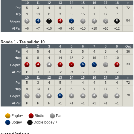
10
11
12
13
14
15
16
17
18
In
Par
5
3
4
5
4
4
4
3
4
72
Hcp
9
13
11
3
5
15
1
17
7
5
4
7
4
5
4
4
3
6
84
Golpes
Al Par
+6
+7
+10
+9
+10
+10
+10
+10
+12
Ronda 1 - Tee salida: 10
1
2
3
4
5
6
7
8
9
Out
Par
4
5
4
4
3
5
4
3
4
36
Hcp
6
8
4
14
18
2
16
12
10
3
4
4
3
2
6
5
3
3
33
Golpes
Al Par
P
-1
-1
-2
-3
-2
-1
-1
-2
10
11
12
13
14
15
16
17
18
In
Par
5
3
4
5
4
4
4
3
4
72
Hcp
9
13
11
3
5
15
1
17
7
5
3
4
6
4
4
4
3
4
70
Golpes
Al Par
P
P
P
+1
+1
+1
+1
+1
+1
Eagle+
Birdie
Par
Bogey
Doble bogey +