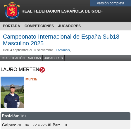
versión completa
PORTADA
COMPETICIONES
JUGADORES
Campeonato Internacional de España Sub18
Masculino 2025
Del 04 septiembre al 07 septiembre -
Fontanals
,
CLASIFICACIÓN
SALIDAS
JUGADORES
LAURO MERTEN
Murcia
Posición:
T81
Golpes:
Al Par:
70 + 84 + 72 = 226
+10