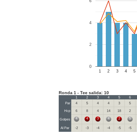
6
4
2
0
1
2
3
4
5
Ronda 1 - Tee salida: 10
1
2
3
4
5
6
Par
4
5
4
4
3
5
Hcp
6
8
4
14
18
2
4
4
3
4
2
5
Golpes
Al Par
-2
-3
-4
-4
-5
-5