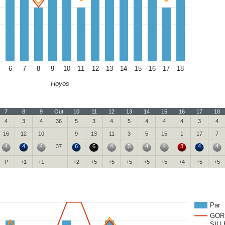
6
7
8
9
10
11
12
13
14
15
16
17
18
Hoyos
7
8
9
Out
10
11
12
13
14
15
16
17
18
4
3
4
36
5
3
4
5
4
4
4
3
4
16
12
10
9
13
11
3
5
15
1
17
7
4
4
4
37
6
6
4
5
4
4
3
4
4
P
+1
+1
+2
+5
+5
+5
+5
+5
+4
+5
+5
Par
GOR
SILL