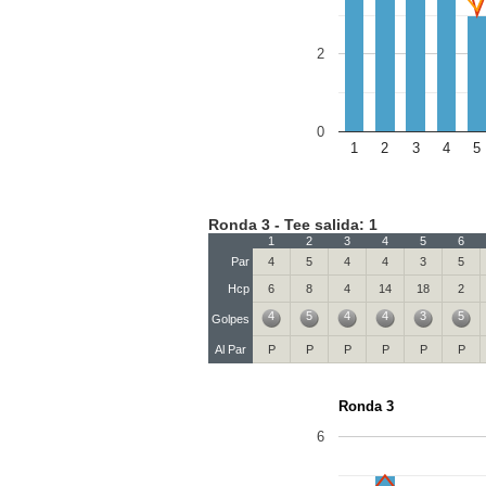
2
0
1
2
3
4
5
Ronda 3 - Tee salida: 1
1
2
3
4
5
6
Par
4
5
4
4
3
5
Hcp
6
8
4
14
18
2
4
5
4
4
3
5
Golpes
Al Par
P
P
P
P
P
P
Ronda 3
6