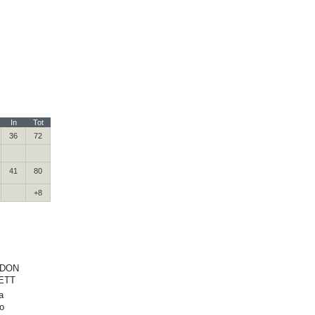
In
Tot
36
72
41
80
+8
DON
ETT
a
o