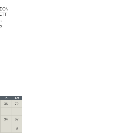
DON
ETT
a
o
In
Tot
36
72
34
67
-5