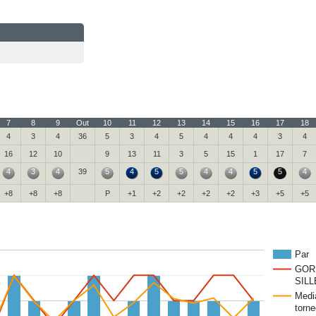
7
8
9
Out
10
11
12
13
14
15
16
17
18
4
3
4
36
5
3
4
5
4
4
4
3
4
16
12
10
9
13
11
3
5
15
1
17
7
4
3
4
39
5
4
5
5
4
4
5
5
4
+8
+8
+8
P
+1
+2
+2
+2
+2
+3
+5
+5
Par
GOR
SILL
Medi
torne