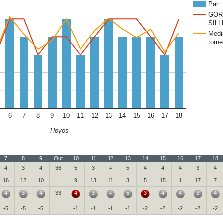
Par
GOR
SILL
Medi
torne
6
7
8
9
10
11
12
13
14
15
16
17
18
Hoyos
7
8
9
Out
10
11
12
13
14
15
16
17
18
4
3
4
36
5
3
4
5
4
4
4
3
4
16
12
10
9
13
11
3
5
15
1
17
7
4
3
4
33
4
3
4
5
3
4
4
3
4
-5
-5
-5
-1
-1
-1
-1
-2
-2
-2
-2
-2