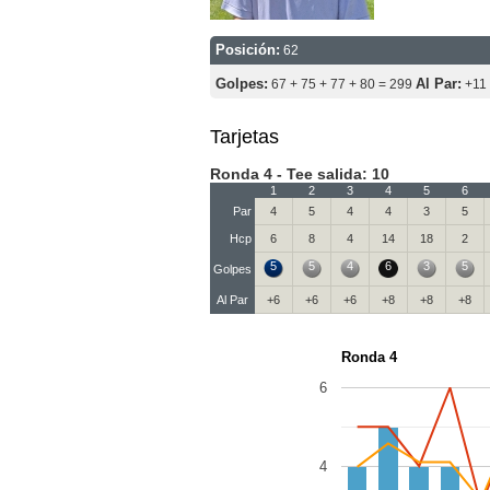
Posición:
62
Golpes:
Al Par:
67 + 75 + 77 + 80 = 299
+11
Tarjetas
Ronda 4 - Tee salida: 10
1
2
3
4
5
6
Par
4
5
4
4
3
5
Hcp
6
8
4
14
18
2
5
5
4
6
3
5
Golpes
Al Par
+6
+6
+6
+8
+8
+8
Ronda 4
6
4