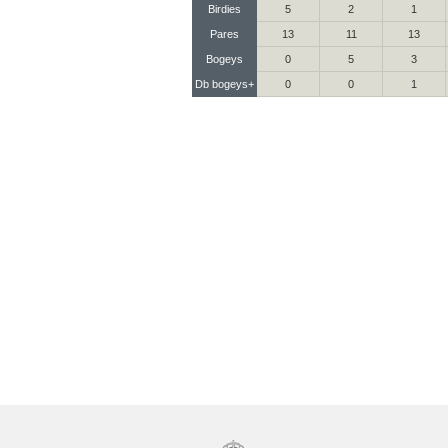
Birdies
5
2
1
Pares
13
11
13
Bogeys
0
5
3
Db bogeys+
0
0
1