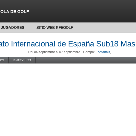
JUGADORES
SITIO WEB RFEGOLF
o Internacional de España Sub18 Mas
Del 04 septiembre al 07 septiembre -
Campo:
Fontanals
,
ICS
ENTRY LIST