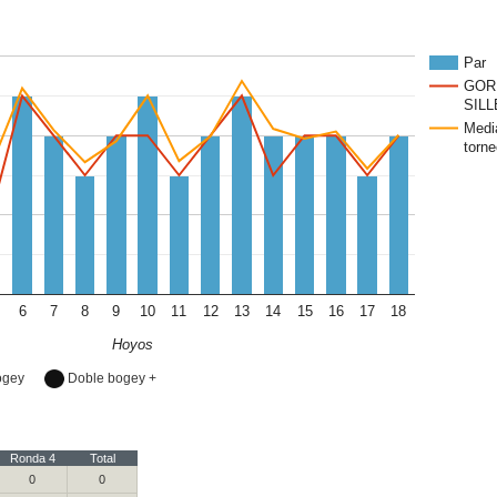
Par
GOR
SILL
Medi
torne
6
7
8
9
10
11
12
13
14
15
16
17
18
Hoyos
ogey
Doble bogey +
Ronda 4
Total
0
0