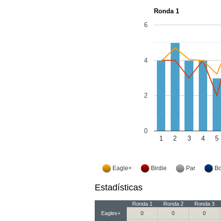
Ronda 1
6
4
2
0
1
2
3
4
5
Eagle+
Birdie
Par
B
Estadísticas
Ronda 1
Ronda 2
Ronda 3
Eagles+
0
0
0