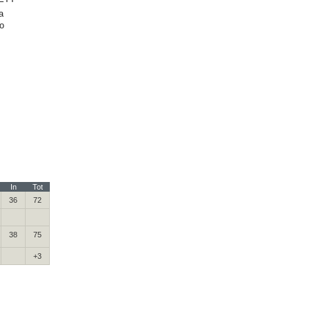
a
o
In
Tot
36
72
38
75
+3