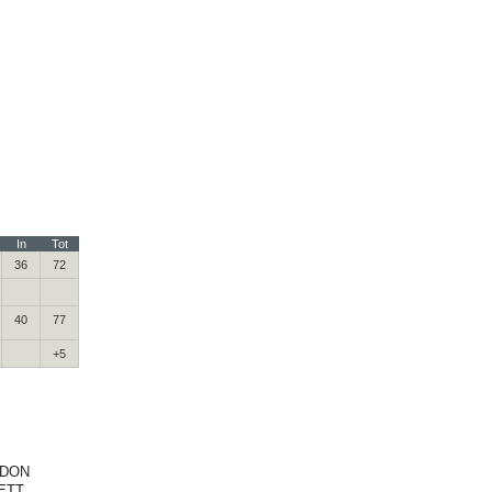
In
Tot
36
72
40
77
+5
DON
ETT