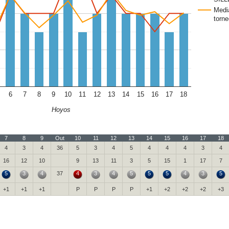
Medi
torne
6
7
8
9
10
11
12
13
14
15
16
17
18
Hoyos
7
8
9
Out
10
11
12
13
14
15
16
17
18
4
3
4
36
5
3
4
5
4
4
4
3
4
16
12
10
9
13
11
3
5
15
1
17
7
5
3
4
37
4
3
4
5
5
5
4
3
5
+1
+1
+1
P
P
P
P
+1
+2
+2
+2
+3