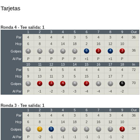
Tarjetas
Ronda 4 - Tee salida: 1
1
2
3
4
5
6
7
8
9
Out
Par
4
5
4
4
3
5
4
3
4
36
Hcp
6
8
4
14
18
2
16
12
10
4
5
4
4
3
6
3
4
3
36
Golpes
Al Par
P
P
P
P
P
+1
P
+1
P
10
11
12
13
14
15
16
17
18
In
Par
5
3
4
5
4
4
4
3
4
72
Hcp
9
13
11
3
5
15
1
17
7
5
2
3
4
4
3
4
3
6
70
Golpes
Al Par
P
-1
-2
-3
-3
-4
-4
-4
-2
Ronda 3 - Tee salida: 1
1
2
3
4
5
6
7
8
9
Out
Par
4
5
4
4
3
5
4
3
4
36
Hcp
6
8
4
14
18
2
16
12
10
4
3
5
4
3
5
4
3
3
34
Golpes
Al Par
P
-2
-1
-1
-1
-1
-1
-1
-2