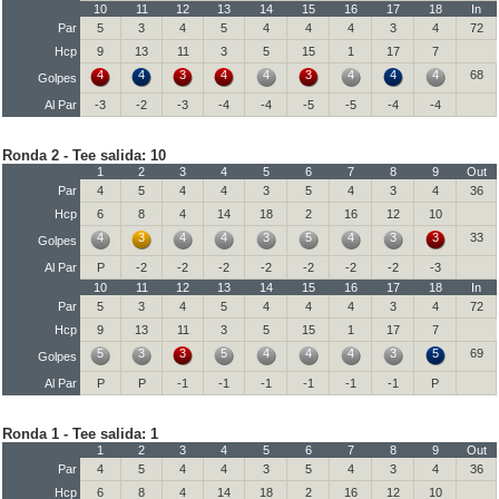
10
11
12
13
14
15
16
17
18
In
Par
5
3
4
5
4
4
4
3
4
72
Hcp
9
13
11
3
5
15
1
17
7
4
4
3
4
4
3
4
4
4
68
Golpes
Al Par
-3
-2
-3
-4
-4
-5
-5
-4
-4
Ronda 2 - Tee salida: 10
1
2
3
4
5
6
7
8
9
Out
Par
4
5
4
4
3
5
4
3
4
36
Hcp
6
8
4
14
18
2
16
12
10
4
3
4
4
3
5
4
3
3
33
Golpes
Al Par
P
-2
-2
-2
-2
-2
-2
-2
-3
10
11
12
13
14
15
16
17
18
In
Par
5
3
4
5
4
4
4
3
4
72
Hcp
9
13
11
3
5
15
1
17
7
5
3
3
5
4
4
4
3
5
69
Golpes
Al Par
P
P
-1
-1
-1
-1
-1
-1
P
Ronda 1 - Tee salida: 1
1
2
3
4
5
6
7
8
9
Out
Par
4
5
4
4
3
5
4
3
4
36
Hcp
6
8
4
14
18
2
16
12
10