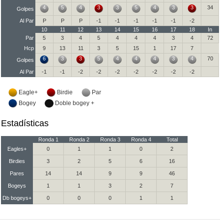
4
5
4
3
3
5
4
3
3
34
Golpes
Al Par
P
P
P
-1
-1
-1
-1
-1
-2
10
11
12
13
14
15
16
17
18
In
Par
5
3
4
5
4
4
4
3
4
72
Hcp
9
13
11
3
5
15
1
17
7
6
3
3
5
4
4
4
3
4
70
Golpes
Al Par
-1
-1
-2
-2
-2
-2
-2
-2
-2
Eagle+
Birdie
Par
Bogey
Doble bogey +
Estadísticas
Ronda 1
Ronda 2
Ronda 3
Ronda 4
Total
Eagles+
0
1
1
0
2
Birdies
3
2
5
6
16
Pares
14
14
9
9
46
Bogeys
1
1
3
2
7
Db bogeys+
0
0
0
1
1