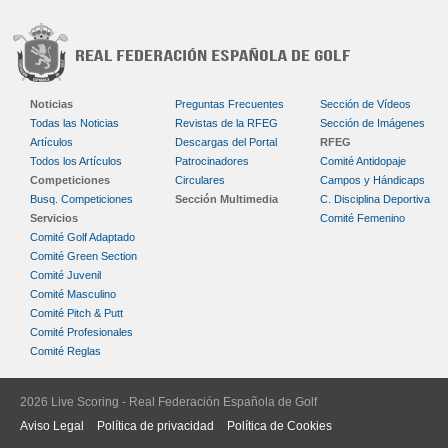
Noticias
Preguntas Frecuentes
Sección de Vídeos
Todas las Noticias
Revistas de la RFEG
Sección de Imágenes
Artículos
Descargas del Portal
RFEG
Todos los Artículos
Patrocinadores
Comité Antidopaje
Competiciones
Circulares
Campos y Hándicaps
Busq. Competiciones
Sección Multimedia
C. Disciplina Deportiva
Servicios
Comité Femenino
Comité Golf Adaptado
Comité Green Section
Comité Juvenil
Comité Masculino
Comité Pitch & Putt
Comité Profesionales
Comité Reglas
2026 Live Scoring - Real Federación Española de Golf
Aviso Legal
Política de privacidad
Política de Cookies