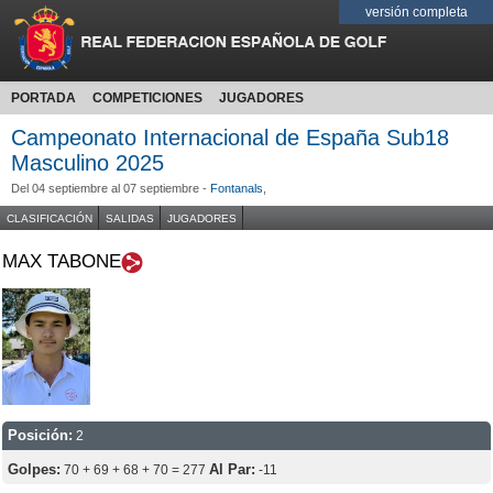
versión completa
PORTADA
COMPETICIONES
JUGADORES
Campeonato Internacional de España Sub18
Masculino 2025
Del 04 septiembre al 07 septiembre -
Fontanals
,
CLASIFICACIÓN
SALIDAS
JUGADORES
MAX TABONE
Posición:
2
Golpes:
Al Par:
70 + 69 + 68 + 70 = 277
-11