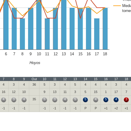
Medi
torne
6
7
8
9
10
11
12
13
14
15
16
17
18
Hoyos
7
8
9
Out
10
11
12
13
14
15
16
17
18
4
3
4
36
5
3
4
5
4
4
4
3
4
16
12
10
9
13
11
3
5
15
1
17
7
4
3
4
35
5
3
4
5
5
4
5
4
3
-1
-1
-1
-1
-1
-1
-1
P
P
+1
+2
+1