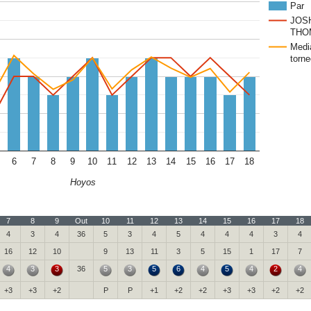
Par
JOS
THO
Medi
torne
6
7
8
9
10
11
12
13
14
15
16
17
18
Hoyos
7
8
9
Out
10
11
12
13
14
15
16
17
18
4
3
4
36
5
3
4
5
4
4
4
3
4
16
12
10
9
13
11
3
5
15
1
17
7
4
3
3
36
5
3
5
6
4
5
4
2
4
+3
+3
+2
P
P
+1
+2
+2
+3
+3
+2
+2