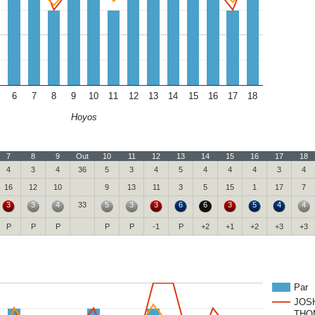
6
7
8
9
10
11
12
13
14
15
16
17
18
Hoyos
7
8
9
Out
10
11
12
13
14
15
16
17
18
4
3
4
36
5
3
4
5
4
4
4
3
4
16
12
10
9
13
11
3
5
15
1
17
7
3
3
4
33
5
3
3
6
6
3
5
4
4
P
P
P
P
P
-1
P
+2
+1
+2
+3
+3
Par
JOS
THO