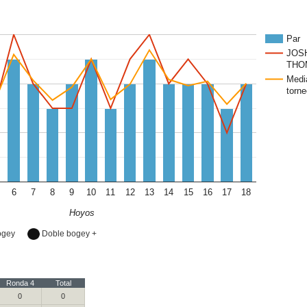
Par
JOS
THO
Medi
torne
6
7
8
9
10
11
12
13
14
15
16
17
18
Hoyos
ogey
Doble bogey +
Ronda 4
Total
0
0