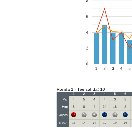
8
6
4
2
0
1
2
3
4
5
Ronda 1 - Tee salida: 10
1
2
3
4
5
6
Par
4
5
4
4
3
5
Hcp
6
8
4
14
18
2
3
5
4
5
3
6
Golpes
Al Par
+1
+1
+1
+2
+2
+3