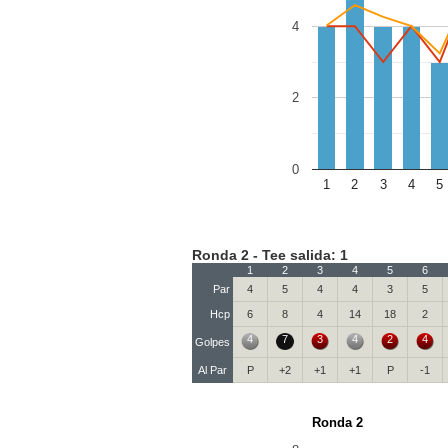
4
2
0
1
2
3
4
5
Ronda 2 - Tee salida: 1
1
2
3
4
5
6
Par
4
5
4
4
3
5
Hcp
6
8
4
14
18
2
4
7
3
4
2
4
Golpes
Al Par
P
+2
+1
+1
P
-1
Ronda 2