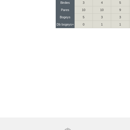
Birdies
3
4
5
Pares
10
10
9
Bogeys
5
3
3
Db bogeys+
0
1
1