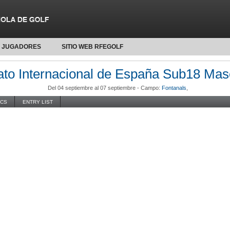
JUGADORES
SITIO WEB RFEGOLF
o Internacional de España Sub18 Mas
Del 04 septiembre al 07 septiembre -
Campo:
Fontanals
,
ICS
ENTRY LIST