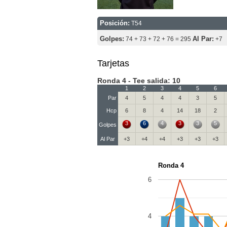
Posición:
T54
Golpes:
Al Par:
74 + 73 + 72 + 76 = 295
+7
Tarjetas
Ronda 4 - Tee salida: 10
1
2
3
4
5
6
Par
4
5
4
4
3
5
Hcp
6
8
4
14
18
2
3
6
4
3
3
5
Golpes
Al Par
+3
+4
+4
+3
+3
+3
Ronda 4
6
4