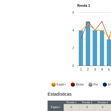
Ronda 1
6
4
2
0
1
2
3
4
5
Eagle+
Birdie
Par
B
Estadísticas
Ronda 1
Ronda 2
Ronda 3
Eagles+
0
0
0