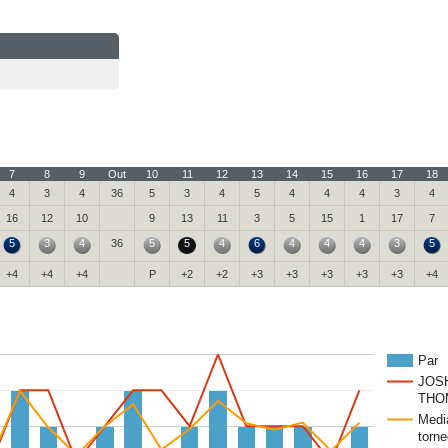
7
8
9
Out
10
11
12
13
14
15
16
17
18
4
3
4
36
5
3
4
5
4
4
4
3
4
16
12
10
9
13
11
3
5
15
1
17
7
5
3
4
36
5
5
4
6
4
4
4
3
5
+4
+4
+4
P
+2
+2
+3
+3
+3
+3
+3
+4
Par
JOS
THO
Medi
torne