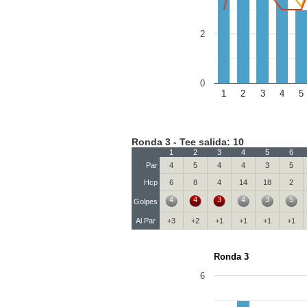
2
0
1
2
3
4
5
Ronda 3 - Tee salida: 10
1
2
3
4
5
6
Par
4
5
4
4
3
5
Hcp
6
8
4
14
18
2
4
4
3
4
3
5
Golpes
Al Par
+3
+2
+1
+1
+1
+1
Ronda 3
6