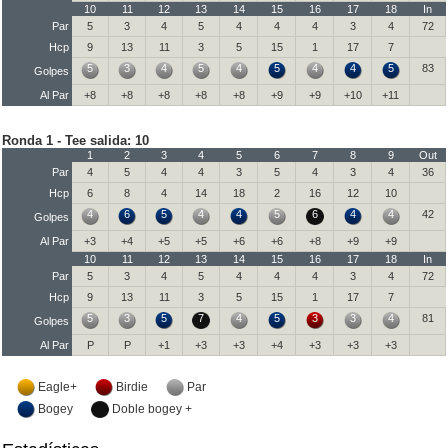
10
11
12
13
14
15
16
17
18
In
Par
5
3
4
5
4
4
4
3
4
72
Hcp
9
13
11
3
5
15
1
17
7
5
3
4
5
4
5
4
4
5
83
Golpes
Al Par
+8
+8
+8
+8
+8
+9
+9
+10
+11
Ronda 1 - Tee salida: 10
1
2
3
4
5
6
7
8
9
Out
Par
4
5
4
4
3
5
4
3
4
36
Hcp
6
8
4
14
18
2
16
12
10
4
6
5
4
4
5
6
4
4
42
Golpes
Al Par
+3
+4
+5
+5
+6
+6
+8
+9
+9
10
11
12
13
14
15
16
17
18
In
Par
5
3
4
5
4
4
4
3
4
72
Hcp
9
13
11
3
5
15
1
17
7
5
3
5
7
4
5
3
3
4
81
Golpes
Al Par
P
P
+1
+3
+3
+4
+3
+3
+3
Eagle+
Birdie
Par
Bogey
Doble bogey +