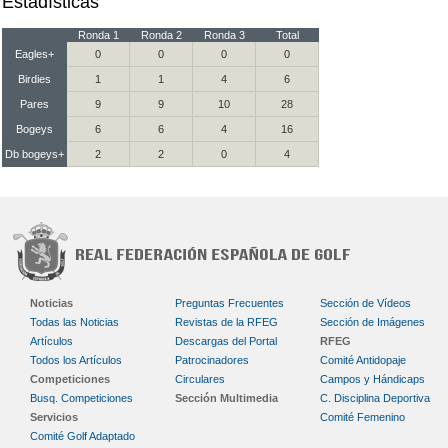
Estadísticas
Ronda 1
Ronda 2
Ronda 3
Total
Eagles+
0
0
0
0
Birdies
1
1
4
6
Pares
9
9
10
28
Bogeys
6
6
4
16
Db bogeys+
2
2
0
4
Noticias
Preguntas Frecuentes
Sección de Vídeos
Todas las Noticias
Revistas de la RFEG
Sección de Imágenes
Artículos
Descargas del Portal
RFEG
Todos los Artículos
Patrocinadores
Comité Antidopaje
Competiciones
Circulares
Campos y Hándicaps
Busq. Competiciones
Sección Multimedia
C. Disciplina Deportiva
Servicios
Comité Femenino
Comité Golf Adaptado