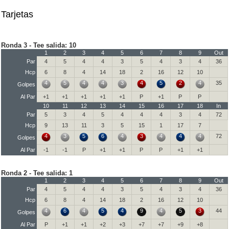
Tarjetas
Ronda 3 - Tee salida: 10
1
2
3
4
5
6
7
8
9
Out
Par
4
5
4
4
3
5
4
3
4
36
Hcp
6
8
4
14
18
2
16
12
10
4
5
4
4
3
4
5
2
4
35
Golpes
Al Par
+1
+1
+1
+1
+1
P
+1
P
P
10
11
12
13
14
15
16
17
18
In
Par
5
3
4
5
4
4
4
3
4
72
Hcp
9
13
11
3
5
15
1
17
7
4
3
5
6
4
3
4
4
4
72
Golpes
Al Par
-1
-1
P
+1
+1
P
P
+1
+1
Ronda 2 - Tee salida: 1
1
2
3
4
5
6
7
8
9
Out
Par
4
5
4
4
3
5
4
3
4
36
Hcp
6
8
4
14
18
2
16
12
10
4
6
4
5
4
9
4
5
3
44
Golpes
Al Par
P
+1
+1
+2
+3
+7
+7
+9
+8