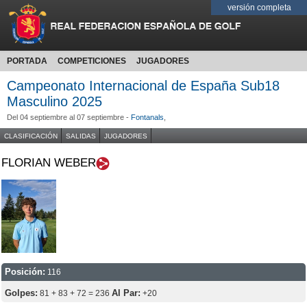
versión completa
PORTADA
COMPETICIONES
JUGADORES
Campeonato Internacional de España Sub18
Masculino 2025
Del 04 septiembre al 07 septiembre -
Fontanals
,
CLASIFICACIÓN
SALIDAS
JUGADORES
FLORIAN WEBER
Posición:
116
Golpes:
Al Par:
81 + 83 + 72 = 236
+20