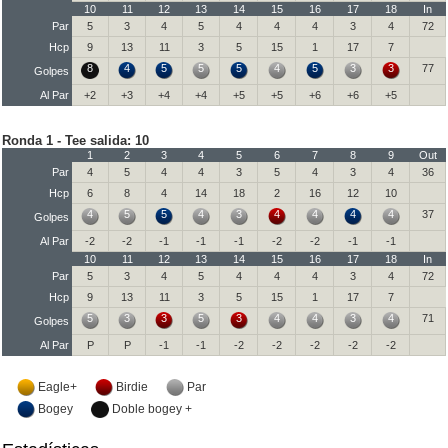
10
11
12
13
14
15
16
17
18
In
Par
5
3
4
5
4
4
4
3
4
72
Hcp
9
13
11
3
5
15
1
17
7
8
4
5
5
5
4
5
3
3
77
Golpes
Al Par
+2
+3
+4
+4
+5
+5
+6
+6
+5
Ronda 1 - Tee salida: 10
1
2
3
4
5
6
7
8
9
Out
Par
4
5
4
4
3
5
4
3
4
36
Hcp
6
8
4
14
18
2
16
12
10
4
5
5
4
3
4
4
4
4
37
Golpes
Al Par
-2
-2
-1
-1
-1
-2
-2
-1
-1
10
11
12
13
14
15
16
17
18
In
Par
5
3
4
5
4
4
4
3
4
72
Hcp
9
13
11
3
5
15
1
17
7
5
3
3
5
3
4
4
3
4
71
Golpes
Al Par
P
P
-1
-1
-2
-2
-2
-2
-2
Eagle+
Birdie
Par
Bogey
Doble bogey +