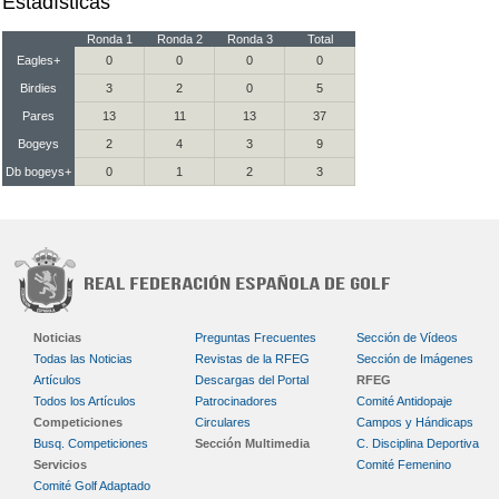
Estadísticas
Ronda 1
Ronda 2
Ronda 3
Total
Eagles+
0
0
0
0
Birdies
3
2
0
5
Pares
13
11
13
37
Bogeys
2
4
3
9
Db bogeys+
0
1
2
3
Noticias
Preguntas Frecuentes
Sección de Vídeos
Todas las Noticias
Revistas de la RFEG
Sección de Imágenes
Artículos
Descargas del Portal
RFEG
Todos los Artículos
Patrocinadores
Comité Antidopaje
Competiciones
Circulares
Campos y Hándicaps
Busq. Competiciones
Sección Multimedia
C. Disciplina Deportiva
Servicios
Comité Femenino
Comité Golf Adaptado