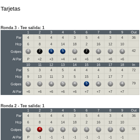
Tarjetas
Ronda 3 - Tee salida: 1
1
2
3
4
5
6
7
8
9
Out
Par
4
5
4
4
3
5
4
3
4
36
Hcp
6
8
4
14
18
2
16
12
10
4
7
5
5
3
7
4
3
4
42
Golpes
Al Par
P
+2
+3
+4
+4
+6
+6
+6
+6
10
11
12
13
14
15
16
17
18
In
Par
5
3
4
5
4
4
4
3
4
72
Hcp
9
13
11
3
5
15
1
17
7
5
3
4
5
4
5
4
3
4
79
Golpes
Al Par
+6
+6
+6
+6
+6
+7
+7
+7
+7
Ronda 2 - Tee salida: 1
1
2
3
4
5
6
7
8
9
Out
Par
4
5
4
4
3
5
4
3
4
36
Hcp
6
8
4
14
18
2
16
12
10
4
4
4
4
3
5
4
3
4
35
Golpes
Al Par
P
-1
-1
-1
-1
-1
-1
-1
-1