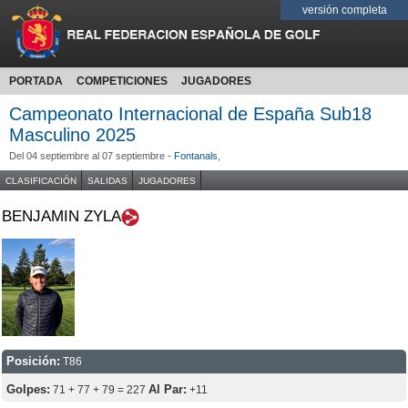
versión completa
PORTADA
COMPETICIONES
JUGADORES
Campeonato Internacional de España Sub18
Masculino 2025
Del 04 septiembre al 07 septiembre -
Fontanals
,
CLASIFICACIÓN
SALIDAS
JUGADORES
BENJAMIN ZYLA
Posición:
T86
Golpes:
Al Par:
71 + 77 + 79 = 227
+11