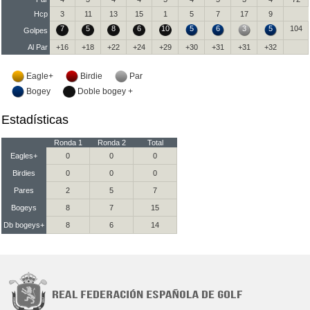
Hcp
3
11
13
15
1
5
7
17
9
7
5
8
6
10
5
6
3
5
104
Golpes
Al Par
+16
+18
+22
+24
+29
+30
+31
+31
+32
Eagle+
Birdie
Par
Bogey
Doble bogey +
Estadísticas
Ronda 1
Ronda 2
Total
Eagles+
0
0
0
Birdies
0
0
0
Pares
2
5
7
Bogeys
8
7
15
Db bogeys+
8
6
14