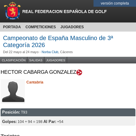
versión completa
PORTADA
COMPETICIONES
JUGADORES
Campeonato de España Masculino de 3ª
Categoría 2026
Del 22 mayo al 24 mayo -
Norba Club
, Cáceres
CLASIFICACIÓN
SALIDAS
JUGADORES
HECTOR CABARGA GONZALEZ
Cantabria
Posición:
T93
Golpes:
Al Par:
104 + 94 = 198
+54