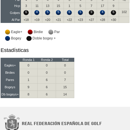
Hcp
3
11
13
15
1
5
7
17
9
6
4
5
5
6
5
9
4
6
102
Golpes
Al Par
+18
+19
+20
+21
+22
+23
+27
+28
+30
Eagle+
Birdie
Par
Bogey
Doble bogey +
Estadísticas
Ronda 1
Ronda 2
Total
Eagles+
0
0
0
Birdies
0
0
0
Pares
1
6
7
Bogeys
9
6
15
Db bogeys+
8
6
14