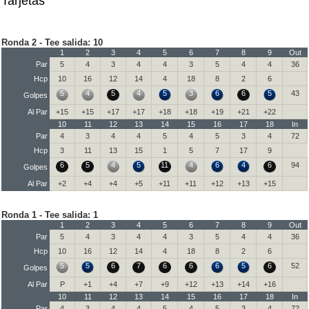
Tarjetas
Ronda 2 - Tee salida: 10
1
2
3
4
5
6
7
8
9
Out
Par
5
4
3
4
4
3
5
4
4
36
Hcp
10
16
12
14
4
18
8
2
6
5
4
5
4
5
3
6
6
5
43
Golpes
Al Par
+15
+15
+17
+17
+18
+18
+19
+21
+22
10
11
12
13
14
15
16
17
18
In
Par
4
3
4
4
5
4
5
3
4
72
Hcp
3
11
13
15
1
5
7
17
9
6
5
4
5
11
4
6
4
6
94
Golpes
Al Par
+2
+4
+4
+5
+11
+11
+12
+13
+15
Ronda 1 - Tee salida: 1
1
2
3
4
5
6
7
8
9
Out
Par
5
4
3
4
4
3
5
4
4
36
Hcp
10
16
12
14
4
18
8
2
6
5
5
6
7
6
6
6
5
6
52
Golpes
Al Par
P
+1
+4
+7
+9
+12
+13
+14
+16
10
11
12
13
14
15
16
17
18
In
Par
4
3
4
4
5
4
5
3
4
72