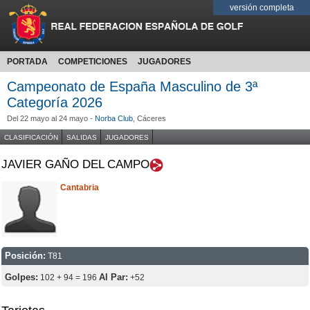
versión completa
PORTADA
COMPETICIONES
JUGADORES
Campeonato de España Masculino de 3ª
Categoría 2026
Del 22 mayo al 24 mayo -
Norba Club
, Cáceres
CLASIFICACIÓN
SALIDAS
JUGADORES
JAVIER GAÑO DEL CAMPO
Cantabria
Posición:
T81
Golpes:
Al Par:
102 + 94 = 196
+52