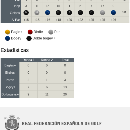
Hcp
3
11
13
15
1
5
7
17
9
6
3
5
6
7
6
8
3
5
98
Golpes
Al Par
+15
+15
+16
+18
+20
+22
+25
+25
+26
Eagle+
Birdie
Par
Bogey
Doble bogey +
Estadísticas
Ronda 1
Ronda 2
Total
Eagles+
0
0
0
Birdies
0
0
0
Pares
2
1
3
Bogeys
7
6
13
Db bogeys+
9
11
20