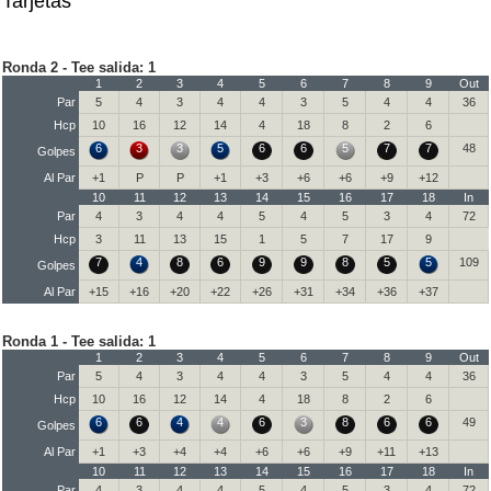
Tarjetas
Ronda 2 - Tee salida: 1
1
2
3
4
5
6
7
8
9
Out
Par
5
4
3
4
4
3
5
4
4
36
Hcp
10
16
12
14
4
18
8
2
6
6
3
3
5
6
6
5
7
7
48
Golpes
Al Par
+1
P
P
+1
+3
+6
+6
+9
+12
10
11
12
13
14
15
16
17
18
In
Par
4
3
4
4
5
4
5
3
4
72
Hcp
3
11
13
15
1
5
7
17
9
7
4
8
6
9
9
8
5
5
109
Golpes
Al Par
+15
+16
+20
+22
+26
+31
+34
+36
+37
Ronda 1 - Tee salida: 1
1
2
3
4
5
6
7
8
9
Out
Par
5
4
3
4
4
3
5
4
4
36
Hcp
10
16
12
14
4
18
8
2
6
6
6
4
4
6
3
8
6
6
49
Golpes
Al Par
+1
+3
+4
+4
+6
+6
+9
+11
+13
10
11
12
13
14
15
16
17
18
In
Par
4
3
4
4
5
4
5
3
4
72