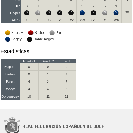
Hcp
3
11
13
15
1
5
7
17
9
6
3
6
7
7
5
7
3
5
98
Golpes
Al Par
+15
+15
+17
+20
+22
+23
+25
+25
+26
Eagle+
Birdie
Par
Bogey
Doble bogey +
Estadísticas
Ronda 1
Ronda 2
Total
Eagles+
0
0
0
Birdies
0
1
1
Pares
4
2
6
Bogeys
4
4
8
Db bogeys+
10
11
21