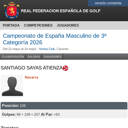
versión completa
PORTADA
COMPETICIONES
JUGADORES
Campeonato de España Masculino de 3ª
Categoría 2026
Del 22 mayo al 24 mayo -
Norba Club
, Cáceres
CLASIFICACIÓN
SALIDAS
JUGADORES
SANTIAGO SAYAS ATIENZA
Navarra
Posición:
109
Golpes:
Al Par:
98 + 109 = 207
+63