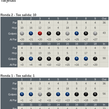
Tarjetas
Ronda 2 - Tee salida: 10
1
2
3
4
5
6
7
8
9
Out
Par
5
4
3
4
4
3
5
4
4
36
Hcp
10
16
12
14
4
18
8
2
6
5
5
2
6
6
3
6
6
4
43
Golpes
Al Par
+20
+21
+20
+22
+24
+24
+25
+27
+27
10
11
12
13
14
15
16
17
18
In
Par
4
3
4
4
5
4
5
3
4
72
Hcp
3
11
13
15
1
5
7
17
9
7
4
8
6
7
7
6
4
7
99
Golpes
Al Par
+3
+4
+8
+10
+12
+15
+16
+17
+20
Ronda 1 - Tee salida: 1
1
2
3
4
5
6
7
8
9
Out
Par
5
4
3
4
4
3
5
4
4
36
Hcp
10
16
12
14
4
18
8
2
6
6
5
3
13
5
4
7
7
6
56
Golpes
Al Par
+1
+2
+2
+11
+12
+13
+15
+18
+20
10
11
12
13
14
15
16
17
18
In
Par
4
3
4
4
5
4
5
3
4
72