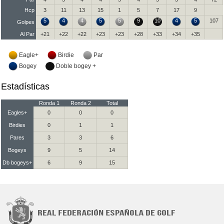
Hcp
3
11
13
15
1
5
7
17
9
5
4
4
5
5
9
10
4
5
107
Golpes
Al Par
+21
+22
+22
+23
+23
+28
+33
+34
+35
Eagle+
Birdie
Par
Bogey
Doble bogey +
Estadísticas
Ronda 1
Ronda 2
Total
Eagles+
0
0
0
Birdies
0
1
1
Pares
3
3
6
Bogeys
9
5
14
Db bogeys+
6
9
15