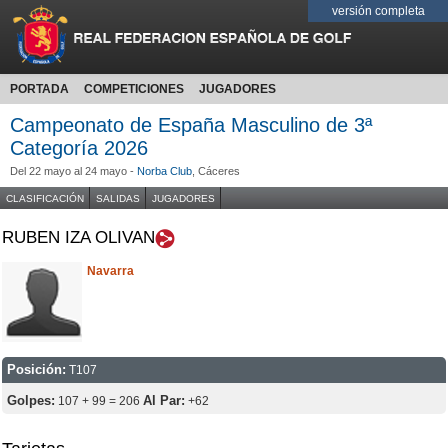
versión completa
PORTADA
COMPETICIONES
JUGADORES
Campeonato de España Masculino de 3ª
Categoría 2026
Del 22 mayo al 24 mayo -
Norba Club
, Cáceres
CLASIFICACIÓN
SALIDAS
JUGADORES
RUBEN IZA OLIVAN
Navarra
Posición:
T107
Golpes:
Al Par:
107 + 99 = 206
+62