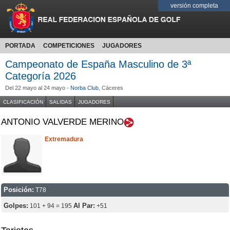
versión completa
PORTADA
COMPETICIONES
JUGADORES
Campeonato de España Masculino de 3ª
Categoría 2026
Del 22 mayo al 24 mayo -
Norba Club
, Cáceres
CLASIFICACIÓN
SALIDAS
JUGADORES
ANTONIO VALVERDE MERINO
Extremadura
Posición:
T78
Golpes:
Al Par:
101 + 94 = 195
+51