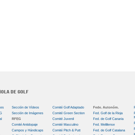
tes
Sección de Vídeos
Comité Golf Adaptado
Fede. Autonóm.
EG
Sección de Imágenes
Comité Green Section
Fed. Golf de la Rioja
al
RFEG
Comité Juvenil
Fed. de Golf Canaria
Comité Antidopaje
Comité Masculino
Fed. Melillense
Campos y Hándicaps
Comité Pitch & Putt
Fed. de Golf Catalana