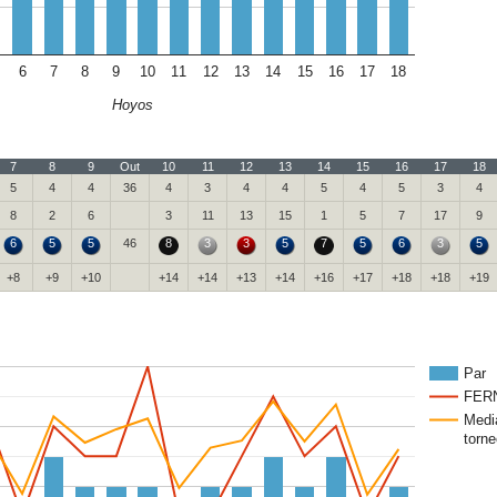
6
7
8
9
10
11
12
13
14
15
16
17
18
Hoyos
7
8
9
Out
10
11
12
13
14
15
16
17
18
5
4
4
36
4
3
4
4
5
4
5
3
4
8
2
6
3
11
13
15
1
5
7
17
9
6
5
5
46
8
3
3
5
7
5
6
3
5
+8
+9
+10
+14
+14
+13
+14
+16
+17
+18
+18
+19
Par
FER
Medi
torne