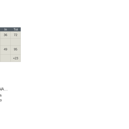
In
Tot
36
72
49
95
+23
NA…
a
o