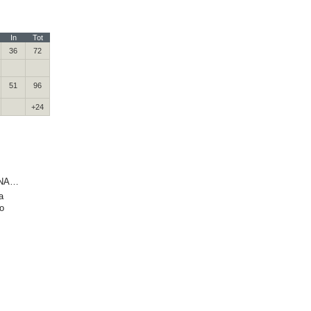
In
Tot
36
72
51
96
+24
NA…
a
o