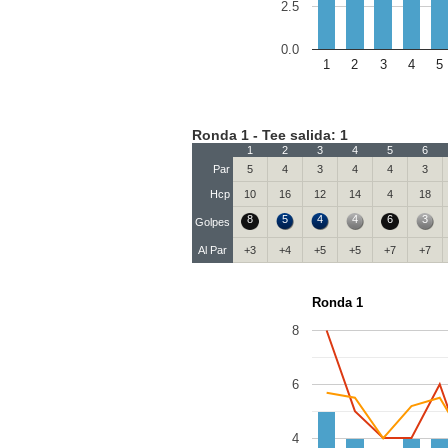
2.5
0.0
1
2
3
4
5
Ronda 1 - Tee salida: 1
1
2
3
4
5
6
Par
5
4
3
4
4
3
Hcp
10
16
12
14
4
18
8
5
4
4
6
3
Golpes
Al Par
+3
+4
+5
+5
+7
+7
Ronda 1
8
6
4