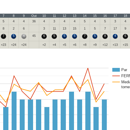
7
8
9
Out
10
11
12
13
14
15
16
17
18
5
4
4
36
4
3
4
4
5
4
5
3
4
8
2
6
3
11
13
15
1
5
7
17
9
7
5
4
45
6
5
5
5
7
5
8
4
6
+23
+24
+24
+2
+4
+5
+6
+8
+9
+12
+13
+15
Par
FER
Medi
torne