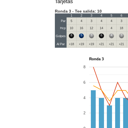
Tarjetas
Ronda 3 - Tee salida: 10
1
2
3
4
5
6
Par
5
4
3
4
4
3
Hcp
10
16
12
14
4
18
8
5
3
6
4
3
Golpes
Al Par
+18
+19
+19
+21
+21
+21
Ronda 3
8
6
4
2