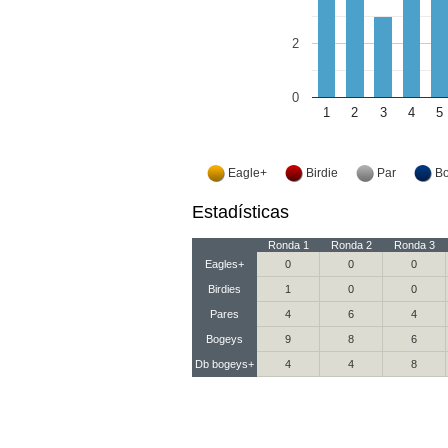
2
0
1
2
3
4
5
Eagle+
Birdie
Par
B
Estadísticas
Ronda 1
Ronda 2
Ronda 3
Eagles+
0
0
0
Birdies
1
0
0
Pares
4
6
4
Bogeys
9
8
6
Db bogeys+
4
4
8