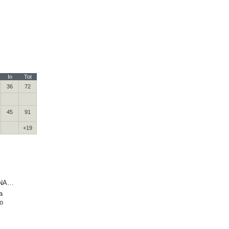
In
Tot
36
72
45
91
+19
NA…
a
o