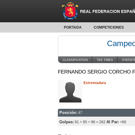
PORTADA
COMPETICIONES
Campeon
CLASSIFICATION
TEE TIMES
STATIST
FERNANDO SERGIO CORCHO 
Extremadura
Posición:
47
Golpes:
Al Par:
91 + 95 + 96 = 282
+66