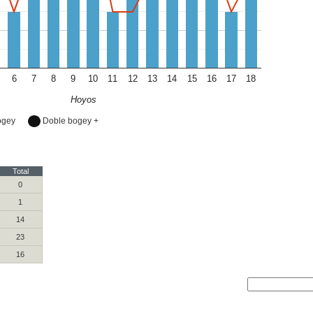
6
7
8
9
10
11
12
13
14
15
16
17
18
Hoyos
ogey
Doble bogey +
Total
0
1
14
23
16