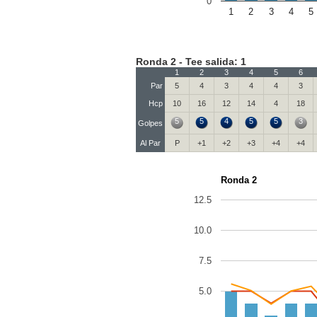
0
1
2
3
4
5
Ronda 2 - Tee salida: 1
1
2
3
4
5
6
Par
5
4
3
4
4
3
Hcp
10
16
12
14
4
18
5
5
4
5
5
3
Golpes
Al Par
P
+1
+2
+3
+4
+4
Ronda 2
12.5
10.0
7.5
5.0