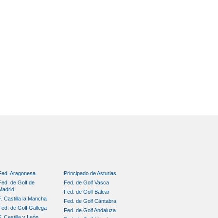
Fed. Aragonesa
Principado de Asturias
Fed. de Golf de
Fed. de Golf Vasca
Madrid
Fed. de Golf Balear
F. Castilla la Mancha
Fed. de Golf Cántabra
Fed. de Golf Gallega
Fed. de Golf Andaluza
F. Castilla y León