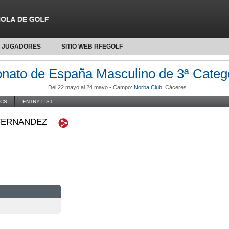
JUGADORES
SITIO WEB RFEGOLF
ato de España Masculino de 3ª Categ
Del 22 mayo al 24 mayo -
Campo:
Norba Club
, Cáceres
ICS
ENTRY LIST
FERNANDEZ