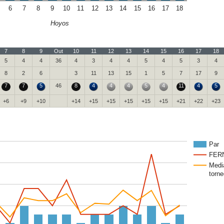
6
7
8
9
10
11
12
13
14
15
16
17
18
Hoyos
7
8
9
Out
10
11
12
13
14
15
16
17
18
5
4
4
36
4
3
4
4
5
4
5
3
4
8
2
6
3
11
13
15
1
5
7
17
9
7
7
5
46
8
4
4
4
5
4
11
4
5
+6
+9
+10
+14
+15
+15
+15
+15
+15
+21
+22
+23
Par
FER
Medi
torne