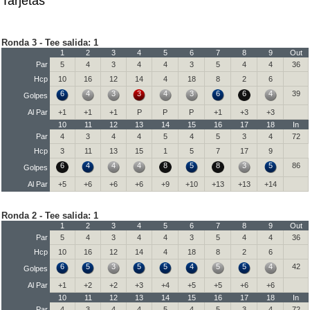
Tarjetas
Ronda 3 - Tee salida: 1
1
2
3
4
5
6
7
8
9
Out
Par
5
4
3
4
4
3
5
4
4
36
Hcp
10
16
12
14
4
18
8
2
6
6
4
3
3
4
3
6
6
4
39
Golpes
Al Par
+1
+1
+1
P
P
P
+1
+3
+3
10
11
12
13
14
15
16
17
18
In
Par
4
3
4
4
5
4
5
3
4
72
Hcp
3
11
13
15
1
5
7
17
9
6
4
4
4
8
5
8
3
5
86
Golpes
Al Par
+5
+6
+6
+6
+9
+10
+13
+13
+14
Ronda 2 - Tee salida: 1
1
2
3
4
5
6
7
8
9
Out
Par
5
4
3
4
4
3
5
4
4
36
Hcp
10
16
12
14
4
18
8
2
6
6
5
3
5
5
4
5
5
4
42
Golpes
Al Par
+1
+2
+2
+3
+4
+5
+5
+6
+6
10
11
12
13
14
15
16
17
18
In
Par
4
3
4
4
5
4
5
3
4
72