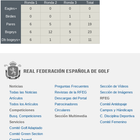
Ronda 1
Ronda 2
Ronda 3
Total
Eagles+
0
0
0
0
Birdies
0
0
1
1
Pares
6
5
8
19
Bogeys
6
12
5
23
Db bogeys+
6
1
4
11
Noticias
Preguntas Frecuentes
Sección de Vídeos
Todas las Noticias
Revistas de la RFEG
Sección de Imágenes
Artículos
Descargas del Portal
RFEG
Todos los Artículos
Patrocinadores
Comité Antidopaje
Competiciones
Circulares
Campos y Hándicaps
Busq. Competiciones
Sección Multimedia
C. Disciplina Deportiva
Servicios
Comité Femenino
Comité Golf Adaptado
Comité Green Section
Comité Juvenil