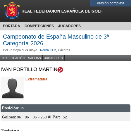
versión completa
PORTADA
COMPETICIONES
JUGADORES
Campeonato de España Masculino de 3ª
Categoría 2026
Del 22 mayo al 24 mayo -
Norba Club
, Cáceres
CLASIFICACIÓN
SALIDAS
JUGADORES
IVAN PORTILLO MARTIN
Extremadura
Posición:
T9
Golpes:
Al Par:
96 + 86 + 86 = 268
+52