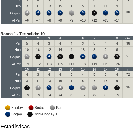
Hcp
3
11
13
15
1
5
7
17
9
4
4
5
5
5
5
7
4
5
86
Golpes
Al Par
+6
+7
+8
+9
+9
+10
+12
+13
+14
Ronda 1 - Tee salida: 10
1
2
3
4
5
6
7
8
9
Out
Par
5
4
3
4
4
3
5
4
4
36
Hcp
10
16
12
14
4
18
8
2
6
5
7
4
6
6
4
6
4
9
51
Golpes
Al Par
+9
+12
+13
+15
+17
+18
+19
+19
+24
10
11
12
13
14
15
16
17
18
In
Par
4
3
4
4
5
4
5
3
4
72
Hcp
3
11
13
15
1
5
7
17
9
7
3
5
4
6
4
5
4
7
96
Golpes
Al Par
+3
+3
+4
+4
+5
+5
+5
+6
+9
Eagle+
Birdie
Par
Bogey
Doble bogey +
Estadísticas