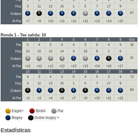
Hcp
3
11
13
15
1
5
7
17
9
5
5
5
5
6
4
6
4
5
87
Golpes
Al Par
+7
+9
+10
+11
+12
+12
+13
+14
+15
Ronda 1 - Tee salida: 10
1
2
3
4
5
6
7
8
9
Out
Par
5
4
3
4
4
3
5
4
4
36
Hcp
10
16
12
14
4
18
8
2
6
5
4
3
4
5
3
6
6
5
41
Golpes
Al Par
+12
+12
+12
+12
+13
+13
+14
+16
+17
10
11
12
13
14
15
16
17
18
In
Par
4
3
4
4
5
4
5
3
4
72
Hcp
3
11
13
15
1
5
7
17
9
6
4
5
6
6
6
6
4
5
89
Golpes
Al Par
+2
+3
+4
+6
+7
+9
+10
+11
+12
Eagle+
Birdie
Par
Bogey
Doble bogey +
Estadísticas