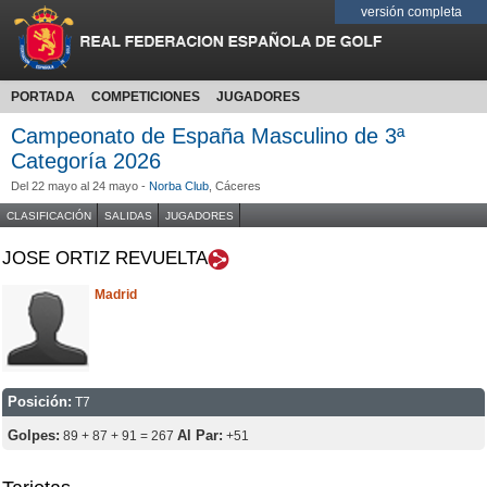
versión completa
PORTADA
COMPETICIONES
JUGADORES
Campeonato de España Masculino de 3ª
Categoría 2026
Del 22 mayo al 24 mayo -
Norba Club
, Cáceres
CLASIFICACIÓN
SALIDAS
JUGADORES
JOSE ORTIZ REVUELTA
Madrid
Posición:
T7
Golpes:
Al Par:
89 + 87 + 91 = 267
+51