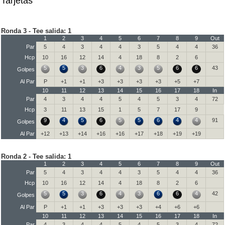
Tarjetas
Ronda 3 - Tee salida: 1
1
2
3
4
5
6
7
8
9
Out
Par
5
4
3
4
4
3
5
4
4
36
Hcp
10
16
12
14
4
18
8
2
6
5
5
3
6
4
3
5
6
6
43
Golpes
Al Par
P
+1
+1
+3
+3
+3
+3
+5
+7
10
11
12
13
14
15
16
17
18
In
Par
4
3
4
4
5
4
5
3
4
72
Hcp
3
11
13
15
1
5
7
17
9
9
4
5
6
5
5
6
4
4
91
Golpes
Al Par
+12
+13
+14
+16
+16
+17
+18
+19
+19
Ronda 2 - Tee salida: 1
1
2
3
4
5
6
7
8
9
Out
Par
5
4
3
4
4
3
5
4
4
36
Hcp
10
16
12
14
4
18
8
2
6
5
5
3
6
4
3
6
6
4
42
Golpes
Al Par
P
+1
+1
+3
+3
+3
+4
+6
+6
10
11
12
13
14
15
16
17
18
In
Par
4
3
4
4
5
4
5
3
4
72