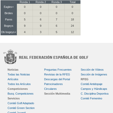
Ronda 1
Ronda 2
Ronda 3
Total
Eagles+
0
0
0
0
Birdies
0
0
0
0
Pares
5
6
7
18
Bogeys
9
9
6
24
Db bogeys+
4
3
5
12
Noticias
Preguntas Frecuentes
Sección de Vídeos
Todas las Noticias
Revistas de la RFEG
Sección de Imágenes
Artículos
Descargas del Portal
RFEG
Todos los Artículos
Patrocinadores
Comité Antidopaje
Competiciones
Circulares
Campos y Hándicaps
Busq. Competiciones
Sección Multimedia
C. Disciplina Deportiva
Servicios
Comité Femenino
Comité Golf Adaptado
Comité Green Section
Comité Juvenil