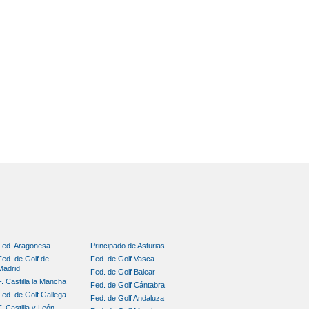
Fed. Aragonesa
Principado de Asturias
Fed. de Golf de
Fed. de Golf Vasca
Madrid
Fed. de Golf Balear
F. Castilla la Mancha
Fed. de Golf Cántabra
Fed. de Golf Gallega
Fed. de Golf Andaluza
F. Castilla y León