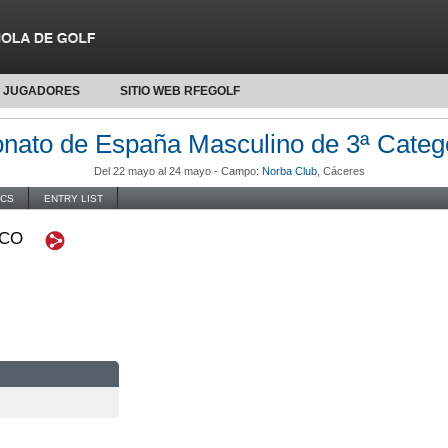
JUGADORES
SITIO WEB RFEGOLF
ato de España Masculino de 3ª Categ
Del 22 mayo al 24 mayo -
Campo:
Norba Club
, Cáceres
ICS
ENTRY LIST
ICO