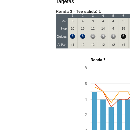
Tarjetas
Ronda 3 - Tee salida: 1
1
2
3
4
5
6
Par
5
4
3
4
4
3
Hcp
10
16
12
14
4
18
6
5
3
4
4
5
Golpes
Al Par
+1
+2
+2
+2
+2
+4
Ronda 3
8
6
4
2