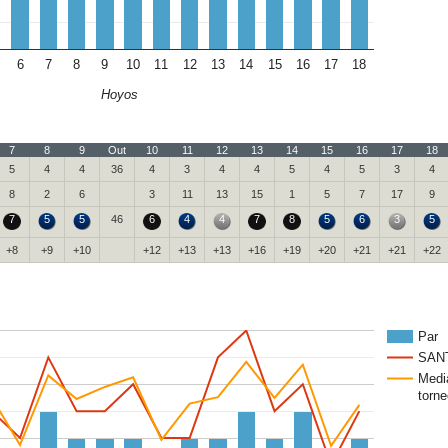
6
7
8
9
10
11
12
13
14
15
16
17
18
Hoyos
7
8
9
Out
10
11
12
13
14
15
16
17
18
5
4
4
36
4
3
4
4
5
4
5
3
4
8
2
6
3
11
13
15
1
5
7
17
9
7
5
5
46
6
4
4
7
8
5
6
3
5
+8
+9
+10
+12
+13
+13
+16
+19
+20
+21
+21
+22
Par
SAN
Medi
torne