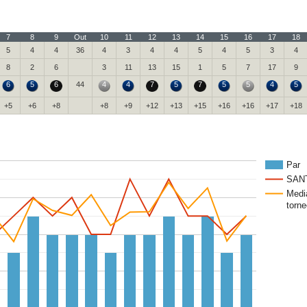
7
8
9
Out
10
11
12
13
14
15
16
17
18
5
4
4
36
4
3
4
4
5
4
5
3
4
8
2
6
3
11
13
15
1
5
7
17
9
6
5
6
44
4
4
7
5
7
5
5
4
5
+5
+6
+8
+8
+9
+12
+13
+15
+16
+16
+17
+18
Par
SAN
Medi
torne