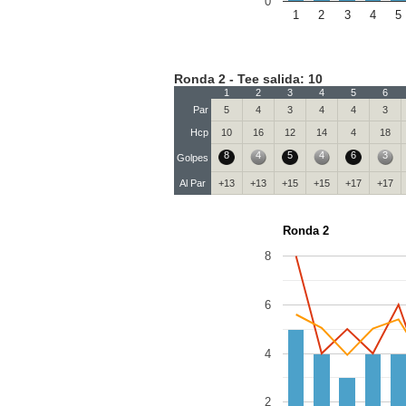
0
1
2
3
4
5
Ronda 2 - Tee salida: 10
1
2
3
4
5
6
Par
5
4
3
4
4
3
Hcp
10
16
12
14
4
18
8
4
5
4
6
3
Golpes
Al Par
+13
+13
+15
+15
+17
+17
Ronda 2
8
6
4
2