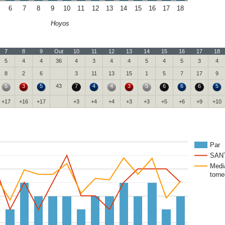
6
7
8
9
10
11
12
13
14
15
16
17
18
Hoyos
7
8
9
Out
10
11
12
13
14
15
16
17
18
5
4
4
36
4
3
4
4
5
4
5
3
4
8
2
6
3
11
13
15
1
5
7
17
9
5
3
5
43
7
4
4
3
5
6
6
6
5
+17
+16
+17
+3
+4
+4
+3
+3
+5
+6
+9
+10
Par
SAN
Medi
torne