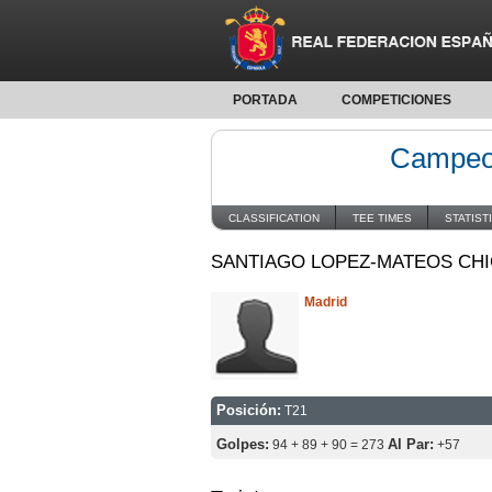
PORTADA
COMPETICIONES
Campeon
CLASSIFICATION
TEE TIMES
STATIST
SANTIAGO LOPEZ-MATEOS CH
Madrid
Posición:
T21
Golpes:
Al Par:
94 + 89 + 90 = 273
+57