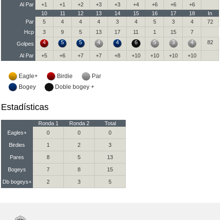
Al Par
+1
+1
+2
+3
+3
+4
+6
+6
+6
10
11
12
13
14
15
16
17
18
In
Par
5
4
4
4
3
4
5
3
4
72
Hcp
3
9
5
13
17
11
1
15
7
4
5
5
4
4
6
5
3
4
82
Golpes
Al Par
+5
+6
+7
+7
+8
+10
+10
+10
+10
Eagle+
Birdie
Par
Bogey
Doble bogey +
Estadísticas
Ronda 1
Ronda 2
Total
Eagles+
0
0
0
Birdies
1
2
3
Pares
8
5
13
Bogeys
7
8
15
Db bogeys+
2
3
5