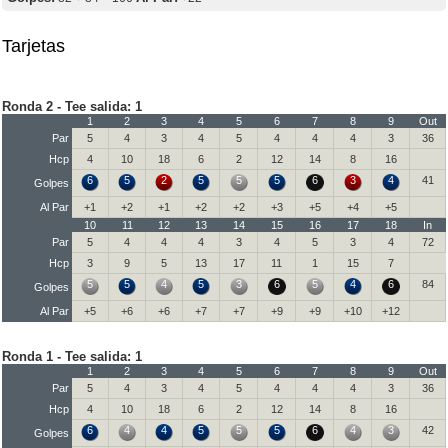
Tarjetas
Ronda 2 - Tee salida: 1
1
2
3
4
5
6
7
8
9
Out
Par
5
4
3
4
5
4
4
4
3
36
Hcp
4
10
18
6
2
12
14
8
16
6
5
2
5
5
5
6
3
4
41
Golpes
Al Par
+1
+2
+1
+2
+2
+3
+5
+4
+5
10
11
12
13
14
15
16
17
18
In
Par
5
4
4
4
3
4
5
3
4
72
Hcp
3
9
5
13
17
11
1
15
7
5
5
4
5
3
6
5
4
6
84
Golpes
Al Par
+5
+6
+6
+7
+7
+9
+9
+10
+12
Ronda 1 - Tee salida: 1
1
2
3
4
5
6
7
8
9
Out
Par
5
4
3
4
5
4
4
4
3
36
Hcp
4
10
18
6
2
12
14
8
16
6
4
4
5
5
5
6
4
3
42
Golpes