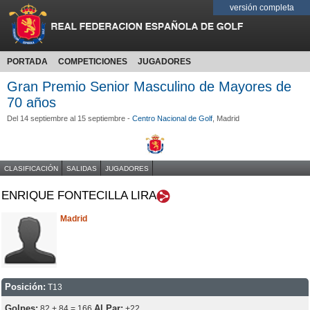
versión completa
PORTADA
COMPETICIONES
JUGADORES
Gran Premio Senior Masculino de Mayores de
70 años
Del 14 septiembre al 15 septiembre -
Centro Nacional de Golf
, Madrid
CLASIFICACIÓN
SALIDAS
JUGADORES
ENRIQUE FONTECILLA LIRA
Madrid
Posición:
T13
Golpes:
Al Par:
82 + 84 = 166
+22