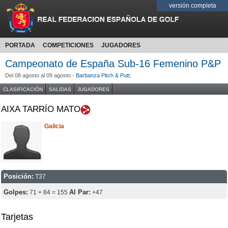
versión completa
PORTADA
COMPETICIONES
JUGADORES
Campeonato de España Sub-16 Femenino P&P
Del 08 agosto al 09 agosto -
Barbanza Pitch & Putt
,
CLASIFICACIÓN
SALIDAS
JUGADORES
AIXA TARRÍO MATO
Galicia
Posición:
T37
Golpes:
Al Par:
71 + 84 = 155
+47
Tarjetas