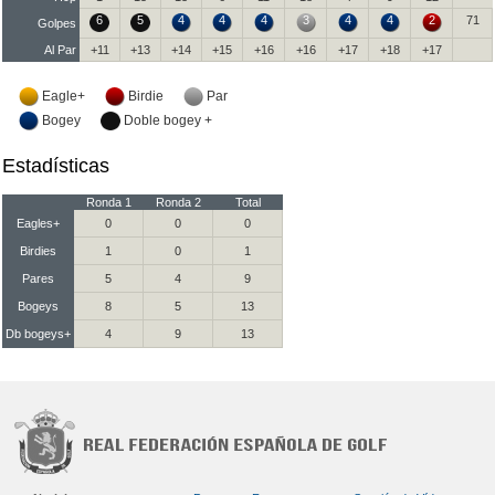
6
5
4
4
4
3
4
4
2
71
Golpes
Al Par
+11
+13
+14
+15
+16
+16
+17
+18
+17
Eagle+
Birdie
Par
Bogey
Doble bogey +
Estadísticas
Ronda 1
Ronda 2
Total
Eagles+
0
0
0
Birdies
1
0
1
Pares
5
4
9
Bogeys
8
5
13
Db bogeys+
4
9
13