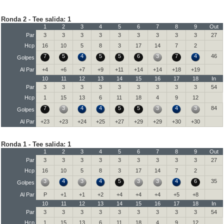
Ronda 2 - Tee salida: 1
1
2
3
4
5
6
7
8
9
Out
Par
3
3
3
3
3
3
3
3
3
27
Hcp
16
10
5
8
3
17
14
7
2
7
5
4
5
5
6
3
7
4
46
Golpes
Al Par
+4
+6
+7
+9
+11
+14
+14
+18
+19
10
11
12
13
14
15
16
17
18
In
Par
3
3
3
3
3
3
3
3
3
54
Hcp
1
15
13
6
11
18
4
9
12
7
3
4
4
5
5
3
4
3
84
Golpes
Al Par
+23
+23
+24
+25
+27
+29
+29
+30
+30
Ronda 1 - Tee salida: 1
1
2
3
4
5
6
7
8
9
Out
Par
3
3
3
3
3
3
3
3
3
27
Hcp
16
10
5
8
3
17
14
7
2
3
4
3
4
5
3
3
4
6
35
Golpes
Al Par
P
+1
+1
+2
+4
+4
+4
+5
+8
10
11
12
13
14
15
16
17
18
In
Par
3
3
3
3
3
3
3
3
3
54
Hcp
1
15
13
6
11
18
4
9
12