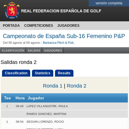
versión completa
PORTADA
COMPETICIONES
JUGADORES
Campeonato de España Sub-16 Femenino P&P
Del 08 agosto al 09 agosto -
Barbanza Pitch & Putt
,
CLASIFICACIÓN
SALIDAS
JUGADORES
Salidas ronda 2
Classification
Statistics
Results
Ronda 1
|
Ronda 2
Tee
Hora
Jugador
1
08:46
LóPEZ VILLANUSTRE, PAULA
RAMOS SANCHEZ, MARTINA
1
08:54
SEGUIN LORENZO, ROCIO