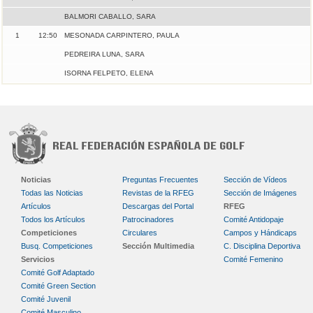
BALMORI CABALLO, SARA
1
12:50
MESONADA CARPINTERO, PAULA
PEDREIRA LUNA, SARA
ISORNA FELPETO, ELENA
Noticias
Preguntas Frecuentes
Sección de Vídeos
Todas las Noticias
Revistas de la RFEG
Sección de Imágenes
Artículos
Descargas del Portal
RFEG
Todos los Artículos
Patrocinadores
Comité Antidopaje
Competiciones
Circulares
Campos y Hándicaps
Busq. Competiciones
Sección Multimedia
C. Disciplina Deportiva
Servicios
Comité Femenino
Comité Golf Adaptado
Comité Green Section
Comité Juvenil
Comité Masculino