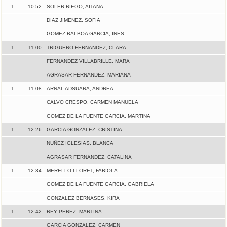
1
10:52
SOLER RIEGO, AITANA
DIAZ JIMENEZ, SOFIA
GOMEZ-BALBOA GARCIA, INES
1
11:00
TRIGUERO FERNANDEZ, CLARA
FERNANDEZ VILLABRILLE, MARA
AGRASAR FERNANDEZ, MARIANA
1
11:08
ARNAL ADSUARA, ANDREA
CALVO CRESPO, CARMEN MANUELA
GOMEZ DE LA FUENTE GARCIA, MARTINA
1
12:26
GARCIA GONZALEZ, CRISTINA
NUÑEZ IGLESIAS, BLANCA
AGRASAR FERNANDEZ, CATALINA
1
12:34
MERELLO LLORET, FABIOLA
GOMEZ DE LA FUENTE GARCIA, GABRIELA
GONZALEZ BERNASES, KIRA
1
12:42
REY PEREZ, MARTINA
GARCIA GONZALEZ, CARMEN