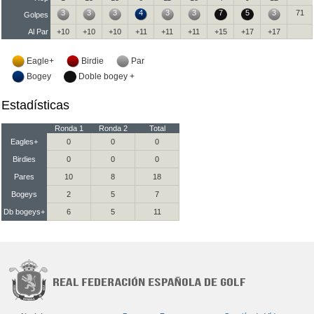
3
3
3
4
3
3
7
5
3
71
Golpes
Al Par
+10
+10
+10
+11
+11
+11
+15
+17
+17
Eagle+
Birdie
Par
Bogey
Doble bogey +
Estadísticas
Ronda 1
Ronda 2
Total
Eagles+
0
0
0
Birdies
0
0
0
Pares
10
8
18
Bogeys
2
5
7
Db bogeys+
6
5
11