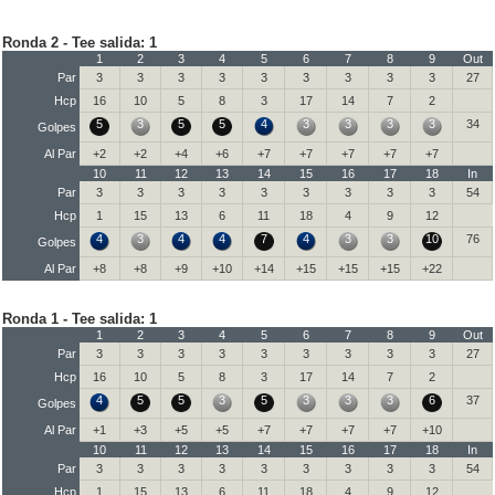
Ronda 2 - Tee salida: 1
1
2
3
4
5
6
7
8
9
Out
Par
3
3
3
3
3
3
3
3
3
27
Hcp
16
10
5
8
3
17
14
7
2
5
3
5
5
4
3
3
3
3
34
Golpes
Al Par
+2
+2
+4
+6
+7
+7
+7
+7
+7
10
11
12
13
14
15
16
17
18
In
Par
3
3
3
3
3
3
3
3
3
54
Hcp
1
15
13
6
11
18
4
9
12
4
3
4
4
7
4
3
3
10
76
Golpes
Al Par
+8
+8
+9
+10
+14
+15
+15
+15
+22
Ronda 1 - Tee salida: 1
1
2
3
4
5
6
7
8
9
Out
Par
3
3
3
3
3
3
3
3
3
27
Hcp
16
10
5
8
3
17
14
7
2
4
5
5
3
5
3
3
3
6
37
Golpes
Al Par
+1
+3
+5
+5
+7
+7
+7
+7
+10
10
11
12
13
14
15
16
17
18
In
Par
3
3
3
3
3
3
3
3
3
54
Hcp
1
15
13
6
11
18
4
9
12