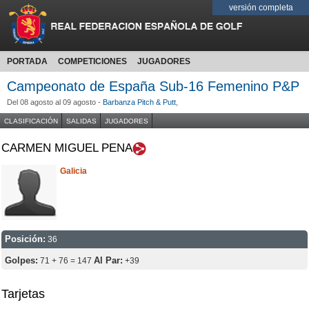
versión completa
PORTADA
COMPETICIONES
JUGADORES
Campeonato de España Sub-16 Femenino P&P
Del 08 agosto al 09 agosto -
Barbanza Pitch & Putt
,
CLASIFICACIÓN
SALIDAS
JUGADORES
CARMEN MIGUEL PENA
Galicia
Posición:
36
Golpes:
Al Par:
71 + 76 = 147
+39
Tarjetas