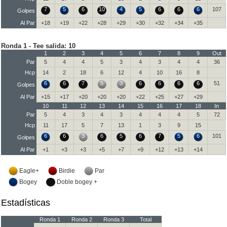
7
5
6
10
4
5
6
6
6
107
Golpes
Al Par
+18
+19
+22
+28
+29
+30
+32
+34
+35
Ronda 1 - Tee salida: 10
1
2
3
4
5
6
7
8
9
Out
Par
5
4
4
5
3
4
3
4
4
36
Hcp
14
2
18
6
12
4
10
16
8
6
6
7
5
3
6
6
6
6
51
Golpes
Al Par
+15
+17
+20
+20
+20
+22
+25
+27
+29
10
11
12
13
14
15
16
17
18
In
Par
5
4
3
4
3
4
4
4
5
72
Hcp
11
17
5
7
13
1
3
9
15
6
6
3
6
5
6
7
5
6
101
Golpes
Al Par
+1
+3
+3
+5
+7
+9
+12
+13
+14
Eagle+
Birdie
Par
Bogey
Doble bogey +
Estadísticas
Ronda 1
Ronda 2
Ronda 3
Total