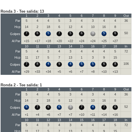
Ronda 3 - Tee salida: 13
1
2
3
4
5
6
7
8
9
Out
Par
5
4
4
5
3
4
3
4
4
36
Hcp
14
2
18
6
12
4
10
16
8
7
6
5
7
5
6
3
5
6
50
Golpes
Al Par
+15
+17
+18
+20
+22
+24
+24
+25
+27
10
11
12
13
14
15
16
17
18
In
Par
5
4
3
4
3
4
4
4
5
72
Hcp
11
17
5
7
13
1
3
9
15
7
8
4
9
4
5
5
6
8
106
Golpes
Al Par
+29
+33
+34
+5
+6
+7
+8
+10
+13
Ronda 2 - Tee salida: 1
1
2
3
4
5
6
7
8
9
Out
Par
5
4
4
5
3
4
3
4
4
36
Hcp
14
2
18
6
12
4
10
16
8
6
7
6
6
3
7
4
7
6
52
Golpes
Al Par
+1
+4
+6
+7
+7
+10
+11
+14
+16
10
11
12
13
14
15
16
17
18
In
Par
5
4
3
4
3
4
4
4
5
72
Hcp
11
17
5
7
13
1
3
9
15