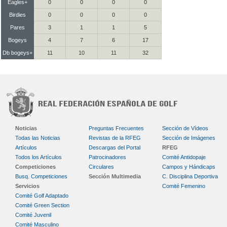
Eagles+
0
0
0
0
Birdies
0
0
0
0
Pares
3
1
1
5
Bogeys
4
7
6
17
Db bogeys+
11
10
11
32
Noticias
Preguntas Frecuentes
Sección de Vídeos
Todas las Noticias
Revistas de la RFEG
Sección de Imágenes
Artículos
Descargas del Portal
RFEG
Todos los Artículos
Patrocinadores
Comité Antidopaje
Competiciones
Circulares
Campos y Hándicaps
Busq. Competiciones
Sección Multimedia
C. Disciplina Deportiva
Servicios
Comité Femenino
Comité Golf Adaptado
Comité Green Section
Comité Juvenil
Comité Masculino