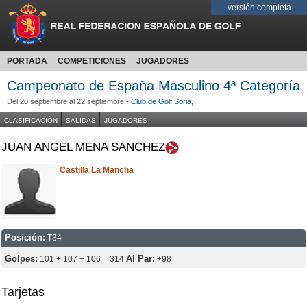
versión completa
PORTADA
COMPETICIONES
JUGADORES
Campeonato de España Masculino 4ª Categoría
Del 20 septiembre al 22 septiembre -
Club de Golf Soria
,
CLASIFICACIÓN
SALIDAS
JUGADORES
JUAN ANGEL MENA SANCHEZ
Castilla La Mancha
Posición:
T34
Golpes:
Al Par:
101 + 107 + 106 = 314
+98
Tarjetas