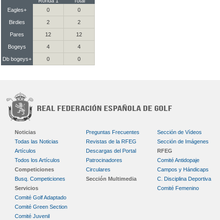
Ronda 1
Total
Eagles+
0
0
Birdies
2
2
Pares
12
12
Bogeys
4
4
Db bogeys+
0
0
Noticias
Preguntas Frecuentes
Sección de Vídeos
Todas las Noticias
Revistas de la RFEG
Sección de Imágenes
Artículos
Descargas del Portal
RFEG
Todos los Artículos
Patrocinadores
Comité Antidopaje
Competiciones
Circulares
Campos y Hándicaps
Busq. Competiciones
Sección Multimedia
C. Disciplina Deportiva
Servicios
Comité Femenino
Comité Golf Adaptado
Comité Green Section
Comité Juvenil