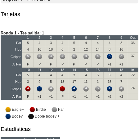
Tarjetas
Ronda 1 - Tee salida: 1
1
2
3
4
5
6
7
8
9
Out
Par
5
4
3
4
5
4
4
4
3
36
Hcp
4
10
18
6
2
12
14
8
16
5
4
3
4
5
4
4
5
3
37
Golpes
Al Par
P
P
P
P
P
P
P
+1
+1
10
11
12
13
14
15
16
17
18
In
Par
5
4
4
4
3
4
5
3
4
72
Hcp
3
9
5
13
17
11
1
15
7
4
5
4
3
4
4
5
4
4
74
Golpes
Al Par
P
+1
+1
P
+1
+1
+1
+2
+2
Eagle+
Birdie
Par
Bogey
Doble bogey +
Estadísticas