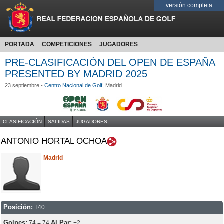
versión completa
PORTADA
COMPETICIONES
JUGADORES
PRE-CLASIFICACIÓN DEL OPEN DE ESPAÑA
PRESENTED BY MADRID 2025
23 septiembre -
Centro Nacional de Golf
, Madrid
CLASIFICACIÓN
SALIDAS
JUGADORES
ANTONIO HORTAL OCHOA
Madrid
Posición:
T40
Golpes:
Al Par:
74 = 74
+2