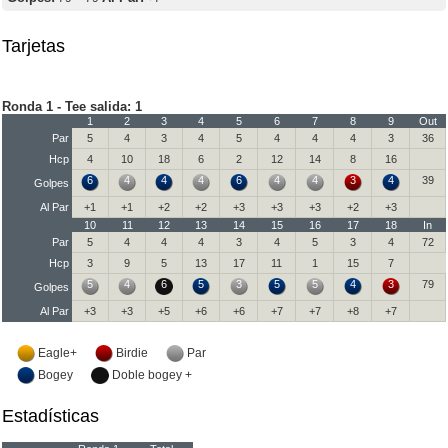
Tarjetas
Ronda 1 - Tee salida: 1
1
2
3
4
5
6
7
8
9
Out
Par
5
4
3
4
5
4
4
4
3
36
Hcp
4
10
18
6
2
12
14
8
16
6
4
4
4
6
4
4
3
4
39
Golpes
Al Par
+1
+1
+2
+2
+3
+3
+3
+2
+3
10
11
12
13
14
15
16
17
18
In
Par
5
4
4
4
3
4
5
3
4
72
Hcp
3
9
5
13
17
11
1
15
7
5
4
6
5
3
5
5
4
3
79
Golpes
Al Par
+3
+3
+5
+6
+6
+7
+7
+8
+7
Eagle+
Birdie
Par
Bogey
Doble bogey +
Estadísticas