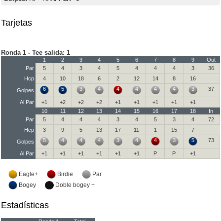
Tarjetas
Ronda 1 - Tee salida: 1
1
2
3
4
5
6
7
8
9
Out
Par
5
4
3
4
5
4
4
4
3
36
Hcp
4
10
18
6
2
12
14
8
16
6
5
3
4
4
4
4
4
3
37
Golpes
Al Par
+1
+2
+2
+2
+1
+1
+1
+1
+1
10
11
12
13
14
15
16
17
18
In
Par
5
4
4
4
3
4
5
3
4
72
Hcp
3
9
5
13
17
11
1
15
7
5
4
4
4
3
4
4
3
5
73
Golpes
Al Par
+1
+1
+1
+1
+1
+1
P
P
+1
Eagle+
Birdie
Par
Bogey
Doble bogey +
Estadísticas