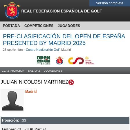
versión completa
PORTADA
COMPETICIONES
JUGADORES
PRE-CLASIFICACIÓN DEL OPEN DE ESPAÑA
PRESENTED BY MADRID 2025
23 septiembre -
Centro Nacional de Golf
, Madrid
CLASIFICACIÓN
SALIDAS
JUGADORES
JULIAN NICOLOSI MARTINEZ
Madrid
Posición:
T33
Golpes:
Al Par:
73 = 73
+1