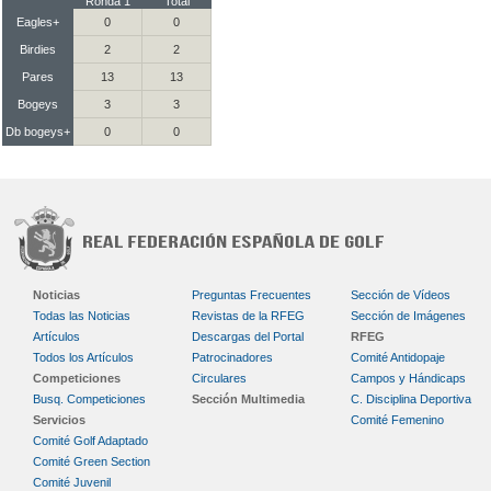
Ronda 1
Total
Eagles+
0
0
Birdies
2
2
Pares
13
13
Bogeys
3
3
Db bogeys+
0
0
Noticias
Preguntas Frecuentes
Sección de Vídeos
Todas las Noticias
Revistas de la RFEG
Sección de Imágenes
Artículos
Descargas del Portal
RFEG
Todos los Artículos
Patrocinadores
Comité Antidopaje
Competiciones
Circulares
Campos y Hándicaps
Busq. Competiciones
Sección Multimedia
C. Disciplina Deportiva
Servicios
Comité Femenino
Comité Golf Adaptado
Comité Green Section
Comité Juvenil